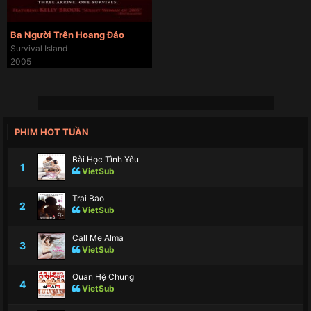
Ba Người Trên Hoang Đảo
Survival Island
2005
PHIM HOT TUẦN
Bài Học Tình Yêu
1
VietSub
Trai Bao
2
VietSub
Call Me Alma
3
VietSub
Quan Hệ Chung
4
VietSub