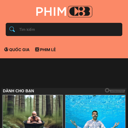
QUỐC GIA
PHIM LẺ