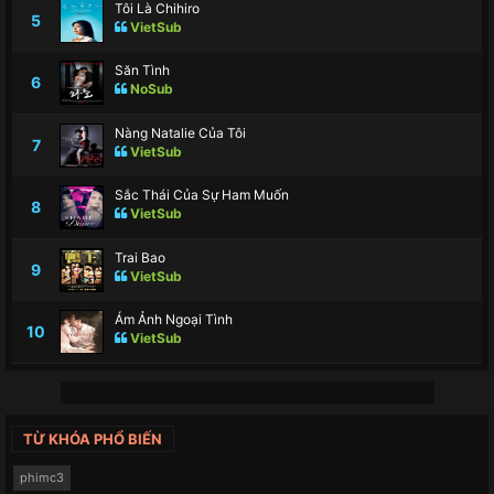
Tôi Là Chihiro
5
VietSub
Săn Tình
6
NoSub
Nàng Natalie Của Tôi
7
VietSub
Sắc Thái Của Sự Ham Muốn
8
VietSub
Trai Bao
9
VietSub
Ám Ảnh Ngoại Tình
10
VietSub
TỪ KHÓA PHỔ BIẾN
phimc3