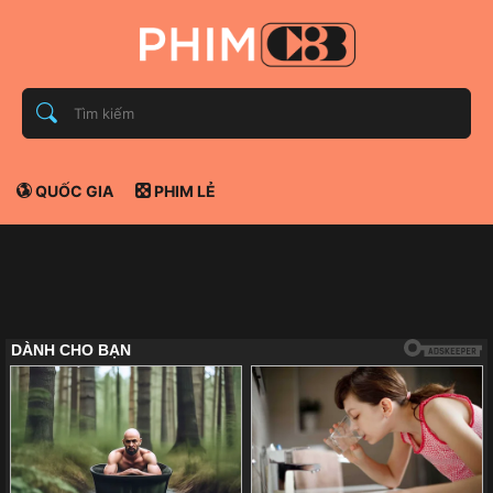
QUỐC GIA
PHIM LẺ