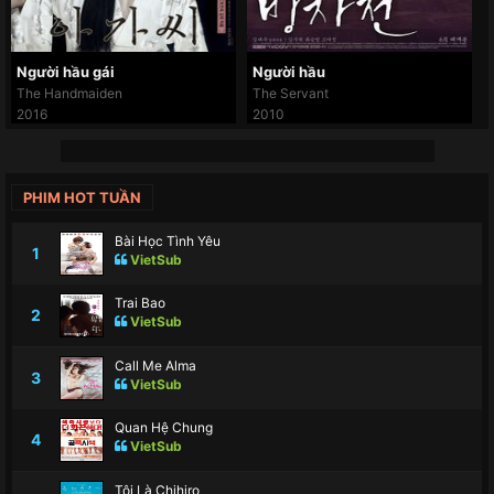
Người hầu gái
Người hầu
The Handmaiden
The Servant
2016
2010
PHIM HOT TUẦN
Bài Học Tình Yêu
1
VietSub
Trai Bao
2
VietSub
Call Me Alma
3
VietSub
Quan Hệ Chung
4
VietSub
Tôi Là Chihiro