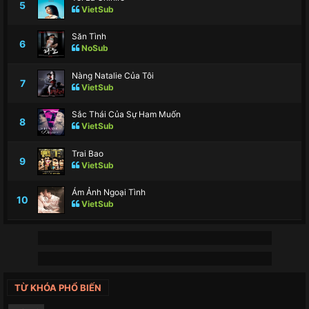
5
VietSub
Săn Tình
6
NoSub
Nàng Natalie Của Tôi
7
VietSub
Sắc Thái Của Sự Ham Muốn
8
VietSub
Trai Bao
9
VietSub
Ám Ảnh Ngoại Tình
10
VietSub
TỪ KHÓA PHỔ BIẾN