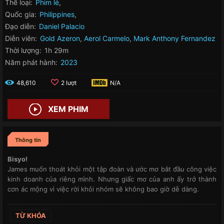
Thể loại:
Phim lẻ
,
Quốc gia:
Philippines
,
Đạo diễn:
Daniel Palacio
Diễn viên:
Gold Azeron
,
Aerol Carmelo
,
Mark Anthony Fernandez
Thời lượng:
1h 29m
Năm phát hành:
2023
48,610
2 lượt
N/A
XEM PHIM
Thông tin
Bisyo!
James muốn thoát khỏi một tập đoàn và ước mơ bắt đầu công việc
kinh doanh của riêng mình. Nhưng giấc mơ của anh ấy trở thành
cơn ác mộng vì việc rời khỏi nhóm sẽ không bao giờ dễ dàng.
TỪ KHÓA