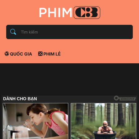
QUỐC GIA
PHIM LẺ