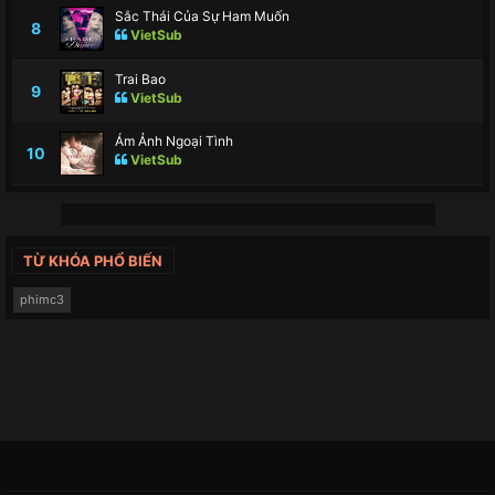
Sắc Thái Của Sự Ham Muốn
8
VietSub
Trai Bao
9
VietSub
Ám Ảnh Ngoại Tình
10
VietSub
TỪ KHÓA PHỔ BIẾN
phimc3