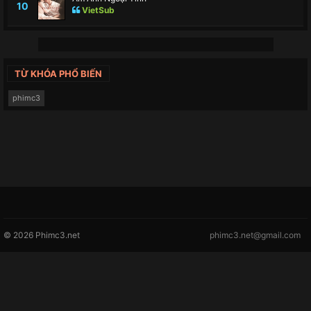
10
VietSub
TỪ KHÓA PHỔ BIẾN
phimc3
© 2026 Phimc3.net
phimc3.net@gmail.com