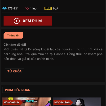
175,431
1 lượt
N/A
XEM PHIM
Thông tin
Cô nàng dễ dãi
Một thiếu nữ bị lối sống khoái lạc của người chị họ thu hút khi cả
hai cùng nhau trải qua mùa hè tại Cannes. Đồng thời, cô khám phá
bản thân và giá trị của chính mình.
TỪ KHÓA
PHIM LIÊN QUAN
HD-VietSub
HD-VietSub