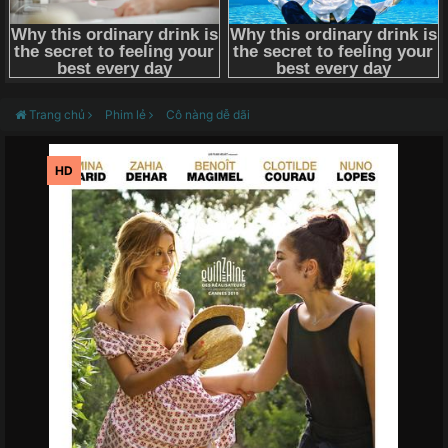
Trang chủ
Phim lẻ
Cô nàng dễ dãi
HD