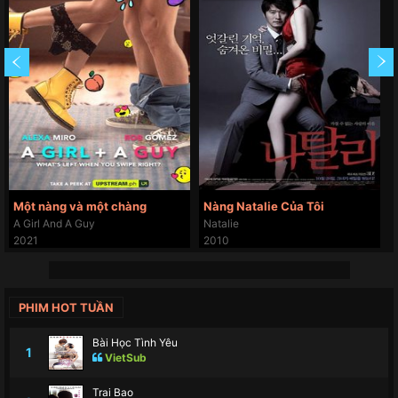
Một nàng và một chàng
Nàng Natalie Của Tôi
A Girl And A Guy
Natalie
2021
2010
PHIM HOT TUẦN
Bài Học Tình Yêu
1
VietSub
Trai Bao