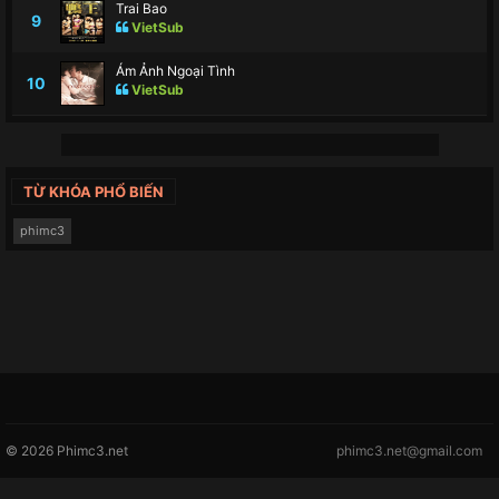
Trai Bao
9
VietSub
Ám Ảnh Ngoại Tình
10
VietSub
TỪ KHÓA PHỔ BIẾN
phimc3
© 2026 Phimc3.net
phimc3.net@gmail.com