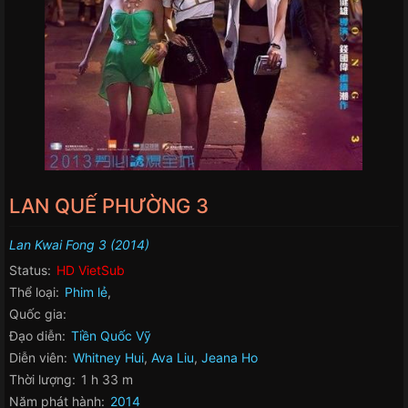
LAN QUẾ PHƯỜNG 3
Lan Kwai Fong 3 (2014)
Status:
HD VietSub
Thể loại:
Phim lẻ
,
Quốc gia:
Đạo diễn:
Tiền Quốc Vỹ
Diễn viên:
Whitney Hui
,
Ava Liu
,
Jeana Ho
Thời lượng:
1 h 33 m
Năm phát hành:
2014