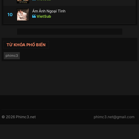
Ám Ảnh Ngoại Tình
10
VietSub
TỪ KHÓA PHỔ BIẾN
phimc3
© 2026 Phimc3.net
phimc3.net@gmail.com