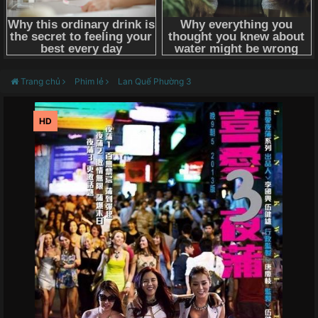
Trang chủ
Phim lẻ
Lan Quế Phường 3
HD