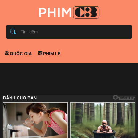
QUỐC GIA
PHIM LẺ