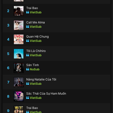
Trai Bao
2
VietSub
Call Me Alma
3
VietSub
Quan Hệ Chung
4
VietSub
Tôi Là Chihiro
5
VietSub
Săn Tình
6
NoSub
Nàng Natalie Của Tôi
7
VietSub
Sắc Thái Của Sự Ham Muốn
8
VietSub
Trai Bao
9
VietSub