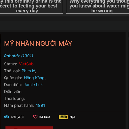
MỸ NHÂN NGƯỜI MÁY
Robotrix (1991)
Status:
VietSub
Thể loại:
Phim lẻ
,
Quốc gia:
Hồng Kông
,
Đạo diễn:
Jamie Luk
Diễn viên:
Thời lượng:
Năm phát hành:
1991
436,401
94 lượt
N/A