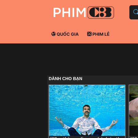
QUỐC GIA
PHIM LẺ