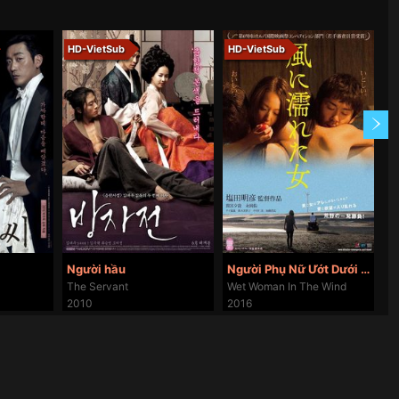
HD-VietSub
HD-VietSub
H
Người hầu
Người Phụ Nữ Ướt Dưới Gió
Ch
The Servant
Wet Woman In The Wind
Ju
2010
2016
2