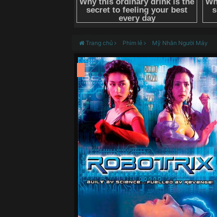
Trang chủ
Phim lẻ
Mỹ Nhân Người Máy