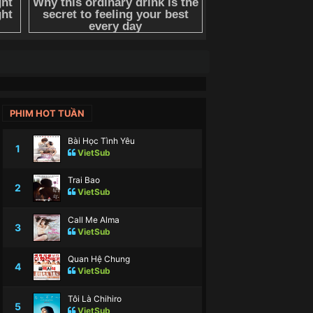
PHIM HOT TUẦN
Bài Học Tình Yêu
1
VietSub
Trai Bao
2
VietSub
Call Me Alma
3
VietSub
Quan Hệ Chung
4
VietSub
Tôi Là Chihiro
5
VietSub