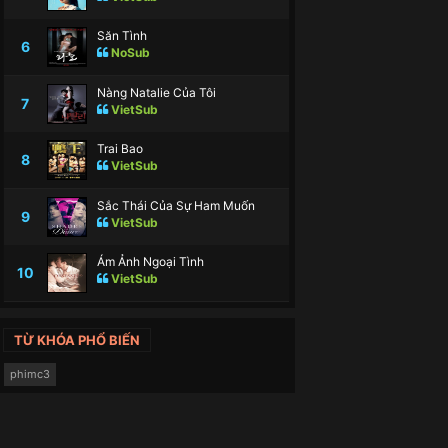
Săn Tình
6
NoSub
Nàng Natalie Của Tôi
7
VietSub
Trai Bao
8
VietSub
Sắc Thái Của Sự Ham Muốn
9
VietSub
Ám Ảnh Ngoại Tình
10
VietSub
TỪ KHÓA PHỔ BIẾN
phimc3