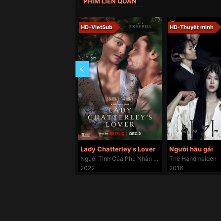
PHIM LIÊN QUAN
HD-VietSub
HD-Thuyết minh
Lady Chatterley's Lover
Người hầu gái
Người Tình Của Phu Nhân Chatterley
The Handmaiden
2022
2016