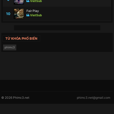
VietSub
Fair Play
10
VietSub
TỪ KHÓA PHỔ BIẾN
phimc3
© 2026 Phimc3.net
phimc3.net@gmail.com