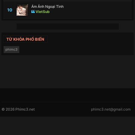
Ám Ảnh Ngoại Tình
10
VietSub
TỪ KHÓA PHỔ BIẾN
phimc3
© 2026 Phimc3.net
phimc3.net@gmail.com