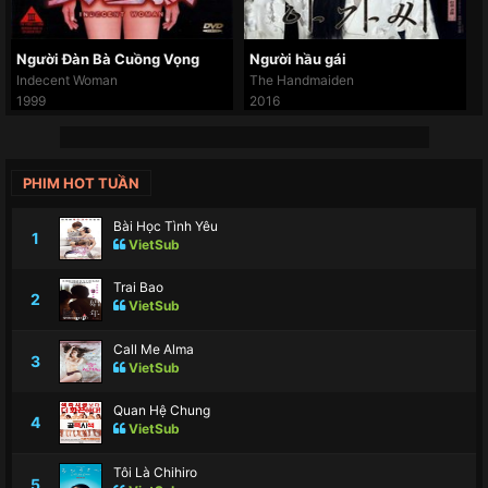
Người Đàn Bà Cuồng Vọng
Người hầu gái
Indecent Woman
The Handmaiden
1999
2016
PHIM HOT TUẦN
Bài Học Tình Yêu
1
VietSub
Trai Bao
2
VietSub
Call Me Alma
3
VietSub
Quan Hệ Chung
4
VietSub
Tôi Là Chihiro
5