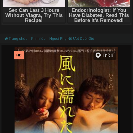
Trang chủ
Phim lẻ
Người Phụ Nữ Ướt Dưới Gió
HD