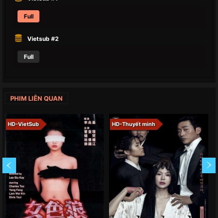
Full
Vietsub #2
Full
PHIM LIÊN QUAN
HD-VietSub
HD-Thuyết minh