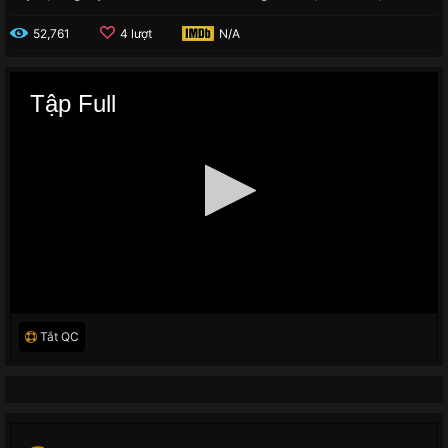
52,761
4 lượt
N/A
Tập Full
0
seconds
Tắt QC
of
0
seconds