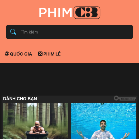
QUỐC GIA
PHIM LẺ