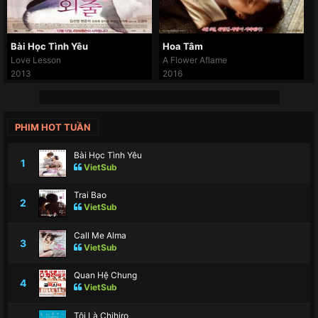
Bài Học Tình Yêu
Hoa Tâm
Love Lesson
A Flower Aflame
2013
2016
PHIM HOT TUẦN
Bài Học Tình Yêu
1
VietSub
Trai Bao
2
VietSub
Call Me Alma
3
VietSub
Quan Hệ Chung
4
VietSub
Tôi Là Chihiro