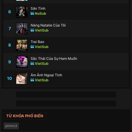
Săn Tình
6
NoSub
Nàng Natalie Của Tôi
7
VietSub
Trai Bao
8
VietSub
Sắc Thái Của Sự Ham Muốn
9
VietSub
Ám Ảnh Ngoại Tình
10
VietSub
TỪ KHÓA PHỔ BIẾN
phimc3