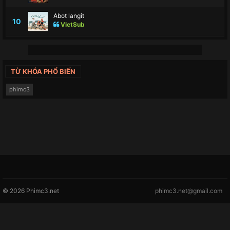
Abot langit
10
VietSub
TỪ KHÓA PHỔ BIẾN
phimc3
© 2026 Phimc3.net
phimc3.net@gmail.com