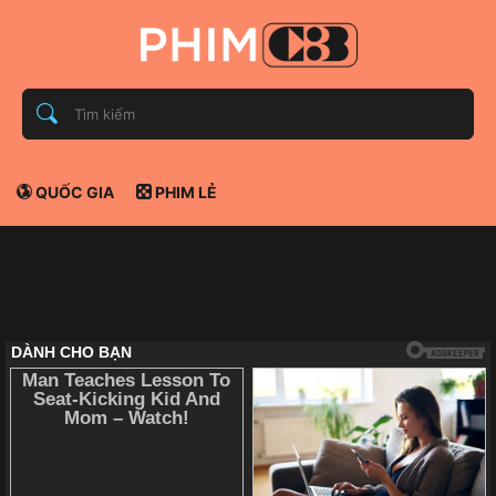
QUỐC GIA
PHIM LẺ