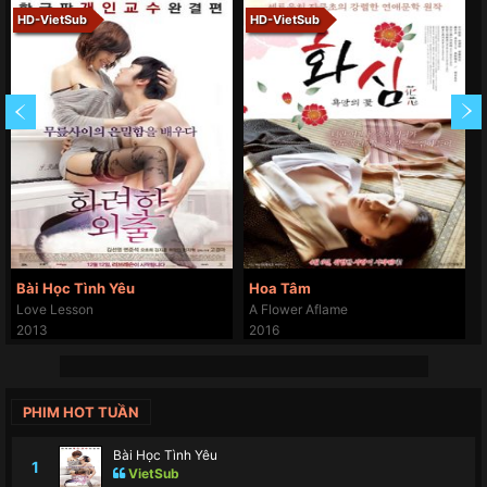
HD-VietSub
HD-VietSub
Bài Học Tình Yêu
Hoa Tâm
Love Lesson
A Flower Aflame
2013
2016
PHIM HOT TUẦN
Bài Học Tình Yêu
1
VietSub