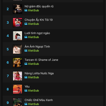
Nữ giám đốc quyến rũ
2
VietSub
Chuyện Ấy Khi Tôi 19
3
VietSub
Lưới tình ngọt ngào
4
VietSub
Ám Ảnh Ngoại Tình
5
VietSub
Tarzan-X: Shame of Jane
6
VietSub
Nàng Lolita Nước Nga
7
VietSub
Yêu
8
VietSub
Chiếc Ghế Màu Xanh
9
VietSub