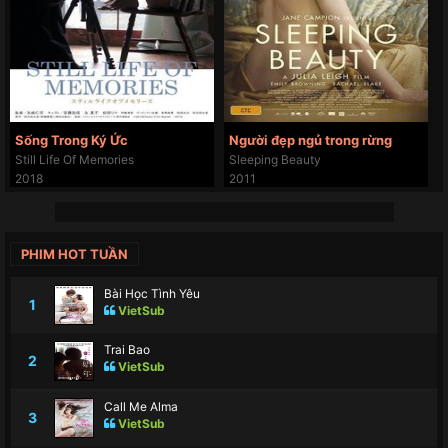
Sống Trong Ký Ức
Người đẹp ngủ trong rừng
Still Life Of Memories
Sleeping Beauty
2018
2011
PHIM HOT TUẦN
Bài Học Tình Yêu
1
VietSub
Trai Bao
2
VietSub
Call Me Alma
3
VietSub