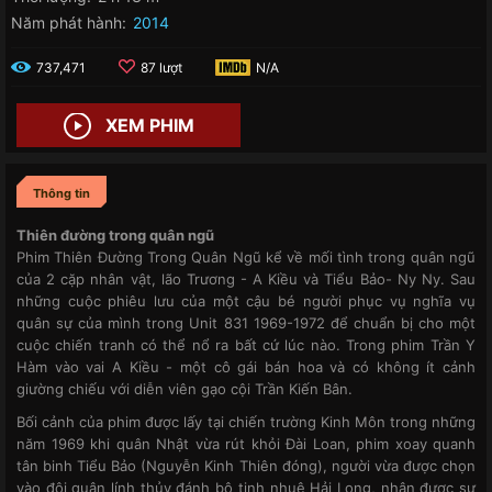
Năm phát hành:
2014
737,471
87 lượt
N/A
XEM PHIM
Thông tin
Thiên đường trong quân ngũ
Phim Thiên Đường Trong Quân Ngũ kể về mối tình trong quân ngũ
của 2 cặp nhân vật, lão Trương - A Kiều và Tiểu Bảo- Ny Ny. Sau
những cuộc phiêu lưu của một cậu bé người phục vụ nghĩa vụ
quân sự của mình trong Unit 831 1969-1972 để chuẩn bị cho một
cuộc chiến tranh có thể nổ ra bất cứ lúc nào. Trong phim Trần Y
Hàm vào vai A Kiều - một cô gái bán hoa và có không ít cảnh
giường chiếu với diễn viên gạo cội Trần Kiến Bân.
Bối cảnh của phim được lấy tại chiến trường Kinh Môn trong những
năm 1969 khi quân Nhật vừa rút khỏi Đài Loan, phim xoay quanh
tân binh Tiểu Bảo (Nguyễn Kinh Thiên đóng), người vừa được chọn
vào đội quân lính thủy đánh bộ tinh nhuệ Hải Long, nhận được sự