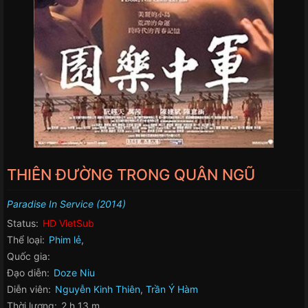
THIÊN ĐƯỜNG TRONG QUÂN NGŨ
Paradise In Service (2014)
Status:
HD VietSub
Thể loại:
Phim lẻ
,
Quốc gia:
Đạo diễn:
Doze Niu
Diễn viên:
Nguyễn Kinh Thiên
,
Trần Ý Hàm
Thời lượng:
2 h 13 m