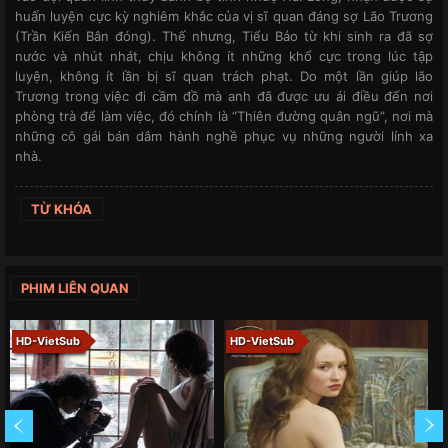
huấn luyện cực kỳ nghiêm khắc của vị sĩ quan đáng sợ Lão Trương
(Trần Kiến Bân đóng). Thế nhưng, Tiểu Bảo từ khi sinh ra đã sợ
nước và nhút nhát, chịu không ít những khổ cực trong lúc tập
luyện, không ít lần bị sĩ quan trách phạt. Do một lần giúp lão
Trương trong việc đi cầm đồ mà anh đã được ưu ái điều đến nơi
phòng trà để làm việc, đó chính là “Thiên đường quân ngũ”, nơi mà
những cô gái bán dâm hành nghề phục vụ những người lính xa
nhà.
TỪ KHÓA
PHIM LIÊN QUAN
HD-VietSub
HD-VietSub