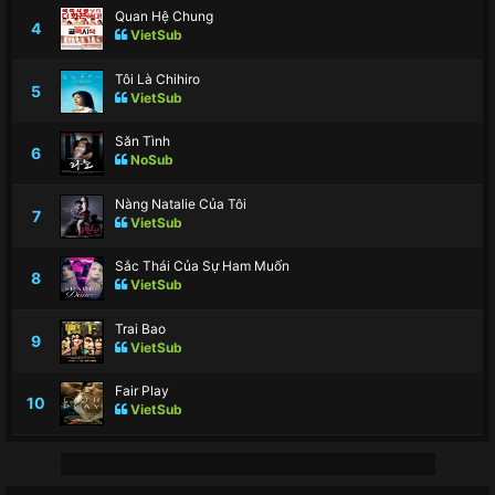
Quan Hệ Chung
4
VietSub
Tôi Là Chihiro
5
VietSub
Săn Tình
6
NoSub
Nàng Natalie Của Tôi
7
VietSub
Sắc Thái Của Sự Ham Muốn
8
VietSub
Trai Bao
9
VietSub
Fair Play
10
VietSub