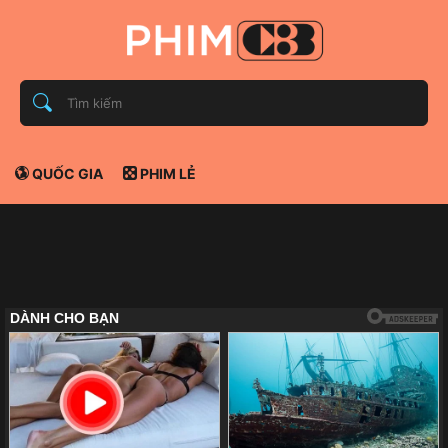
QUỐC GIA
PHIM LẺ