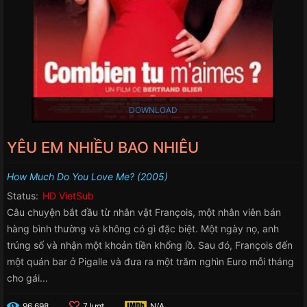
DOWNLOAD
YÊU EM NHIỀU BAO NHIÊU
How Much Do You Love Me? (2005)
Status:
HD VietSub
Câu chuyện bắt đầu từ nhân vật François, một nhân viên bán
hàng bình thường và không có gì đặc biệt. Một ngày nọ, anh
trúng số và nhận một khoản tiền khổng lồ. Sau đó, François đến
một quán bar ở Pigalle và đưa ra một trăm nghìn Euro mỗi tháng
cho gái...
96,698
7 lượt
N/A