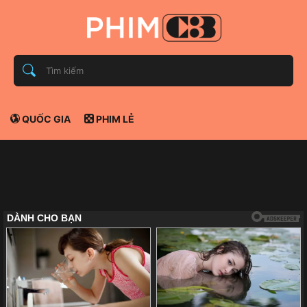
QUỐC GIA
PHIM LẺ