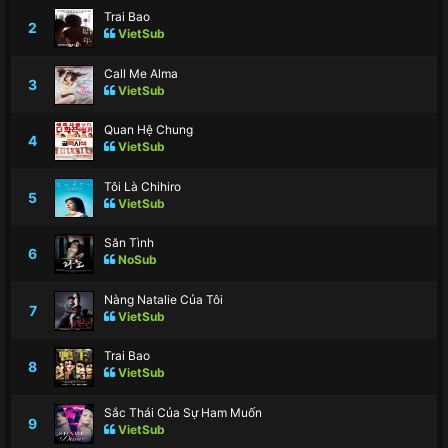
Trai Bao
2
VietSub
Call Me Alma
3
VietSub
Quan Hệ Chung
4
VietSub
Tôi Là Chihiro
5
VietSub
Săn Tình
6
NoSub
Nàng Natalie Của Tôi
7
VietSub
Trai Bao
8
VietSub
Sắc Thái Của Sự Ham Muốn
9
VietSub