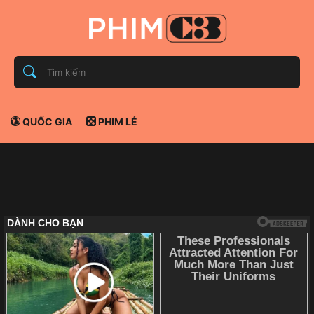
QUỐC GIA
PHIM LẺ