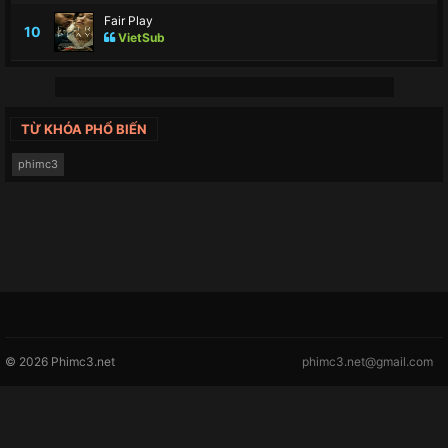
Fair Play
10
VietSub
TỪ KHÓA PHỔ BIẾN
phimc3
© 2026 Phimc3.net
phimc3.net@gmail.com