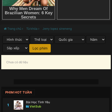
Trang chủ
Từ khóa
Jerry lopez sineneng
Chưa có dữ liệu
PHIM HOT TUẦN
Bài Học Tình Yêu
1
VietSub