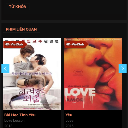
TỪ KHÓA
PHIM LIÊN QUAN
HD-VietSub
HD-VietSub
Bài Học Tình Yêu
Yêu
Love Lesson
Love
2013
2015