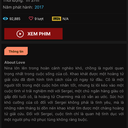
Thời lượng:
1h 37m
Năm phát hành:
2017
92,885
9 lượt
N/A
XEM PHIM
Thông tin
About Love
Nina lớn lên trong hoàn cảnh nghèo khó, chồng là người quan
trọng nhất trong cuộc sống của cô. Khao khát được một hoàng tử
giải cứu đã định hình tính cách của cô ngay từ đầu. Cô là một
người tốt trong một cuộc hôn nhân tốt, nhưng bị lôi kéo vào một
cuộc tình vì trải nghiệm mới với Sergei, một chủ ngân hàng giàu có
gấp đôi tuổi cô, là hoàng tử Charming mà cô vẫn ao ước. Sức hút
khó cưỡng của cô đối với Sergei không phải là tình yêu, mà là
những năm tháng bị dồn nén khao khát tìm được một chàng hoàng
tử giải cứu. Đối với Sergei, cuộc tình chỉ là quan hệ tình dục với
một người phụ nữ phục tùng không ràng buộc.