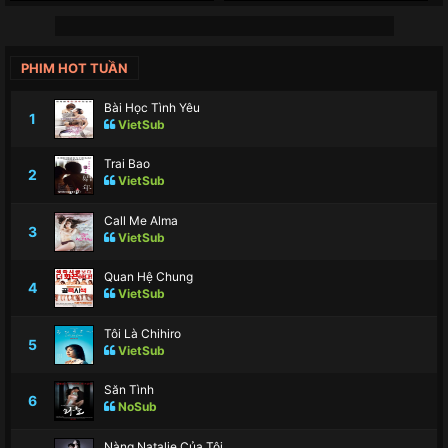
PHIM HOT TUẦN
Bài Học Tình Yêu
1
VietSub
Trai Bao
2
VietSub
Call Me Alma
3
VietSub
Quan Hệ Chung
4
VietSub
Tôi Là Chihiro
5
VietSub
Săn Tình
6
NoSub
Nàng Natalie Của Tôi