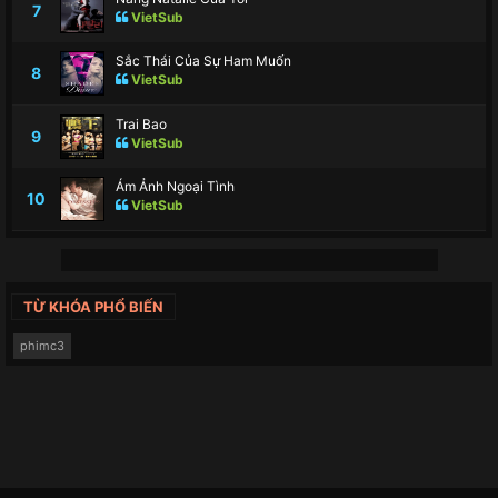
7
VietSub
Sắc Thái Của Sự Ham Muốn
8
VietSub
Trai Bao
9
VietSub
Ám Ảnh Ngoại Tình
10
VietSub
TỪ KHÓA PHỔ BIẾN
phimc3