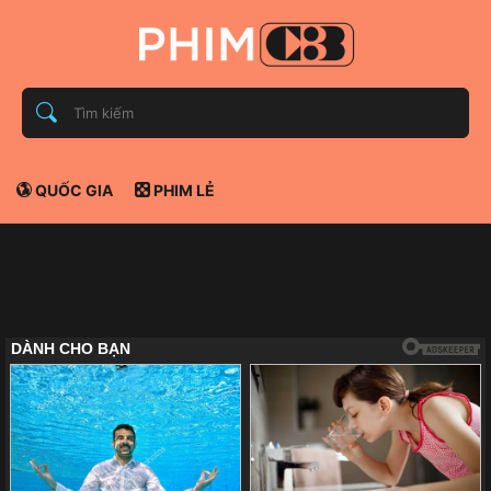
QUỐC GIA
PHIM LẺ