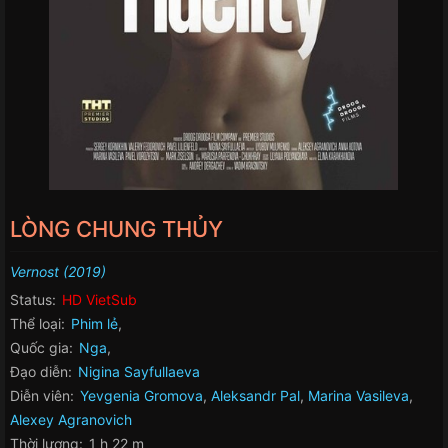
LÒNG CHUNG THỦY
Vernost (2019)
Status:
HD VietSub
Thể loại:
Phim lẻ
,
Quốc gia:
Nga
,
Đạo diễn:
Nigina Sayfullaeva
Diễn viên:
Yevgenia Gromova
,
Aleksandr Pal
,
Marina Vasileva
,
Alexey Agranovich
Thời lượng:
1 h 22 m