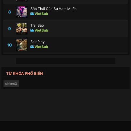
Sắc Thái Của Sự Ham Muốn
8
VietSub
Trai Bao
9
VietSub
Fair Play
10
VietSub
TỪ KHÓA PHỔ BIẾN
phimc3