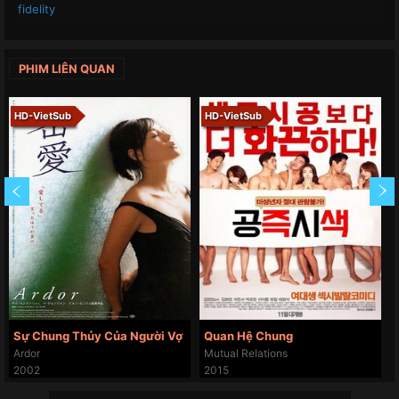
fidelity
PHIM LIÊN QUAN
HD-VietSub
HD-VietSub
Sự Chung Thủy Của Người Vợ
Quan Hệ Chung
Ardor
Mutual Relations
2002
2015