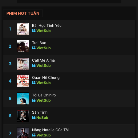
PHIM HOT TUẦN
Bài Học Tình Yêu
1
VietSub
Trai Bao
2
VietSub
Call Me Alma
3
VietSub
Quan Hệ Chung
4
VietSub
Tôi Là Chihiro
5
VietSub
Săn Tình
6
NoSub
Nàng Natalie Của Tôi
7
VietSub