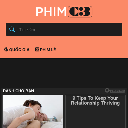
QUỐC GIA
PHIM LẺ