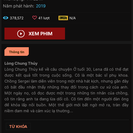
Năm phát hành:
2019
378,572
41 lượt
N/A
XEM PHIM
Thông tin
Lòng Chung Thủy
Lòng Chung Thủy kể về câu chuyện Ở tuổi 30, Lena đã có thể đạt
được kết quả tốt trong cuộc sống. Cô là một bác sĩ phụ khoa.
Chồng Sergei làm diễn viên trong một nhà hát kịch, nhưng gần đây
cô bắt đầu nhận thấy những thay đổi trong cách cư xử của anh.
Một ngày nọ, cô đọc được một trong những tin nhắn của chồng,
cô tin rằng anh ta đang lừa dối cô. Cô tìm đến một người đàn ông
để khỏa lấp nỗi buồn. Một thế giới mới bất ngờ mở ra, tràn đầy
niềm đam mê và cảm xúc lạ thường...
TỪ KHÓA