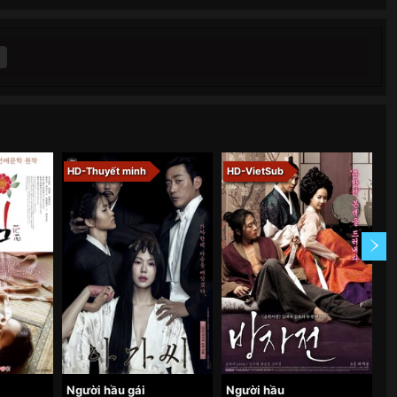
HD-Thuyết minh
HD-VietSub
H
Người hầu gái
Người hầu
N