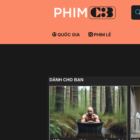
QUỐC GIA
PHIM LẺ