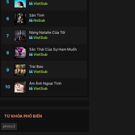
5
VietSub
Săn Tình
6
NoSub
Nàng Natalie Của Tôi
7
VietSub
Sắc Thái Của Sự Ham Muốn
8
VietSub
Trai Bao
9
VietSub
Ám Ảnh Ngoại Tình
10
VietSub
TỪ KHÓA PHỔ BIẾN
phimc3