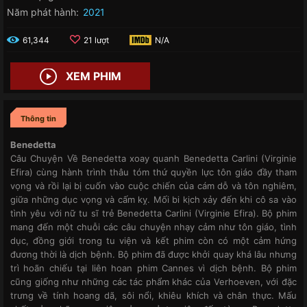
Năm phát hành:
2021
61,344
21 lượt
N/A
XEM PHIM
Thông tin
Benedetta
Câu Chuyện Về Benedetta xoay quanh Benedetta Carlini (Virginie
Efira) cùng hành trình thâu tóm thứ quyền lực tôn giáo đầy tham
vọng và rồi lại bị cuốn vào cuộc chiến của cám dỗ và tôn nghiêm,
giữa những dục vọng và cấm kỵ. Mối bi kịch xảy đến khi cô sa vào
tình yêu với nữ tu sĩ trẻ Benedetta Carlini (Virginie Efira). Bộ phim
mang đến một chuỗi các câu chuyện nhạy cảm như tôn giáo, tình
dục, đồng giới trong tu viện và kết phim còn có một cảm hứng
đương thời là dịch bệnh. Bộ phim đã được khởi quay khá lâu nhưng
trì hoãn chiếu tại liên hoan phim Cannes vì dịch bệnh. Bộ phim
cũng giống như những các tác phẩm khác của Verhoeven, với đặc
trưng về tính hoang dã, sôi nổi, khiêu khích và chân thực. Mấu