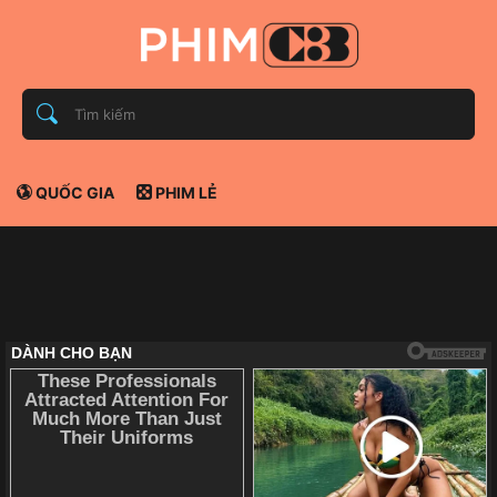
QUỐC GIA
PHIM LẺ