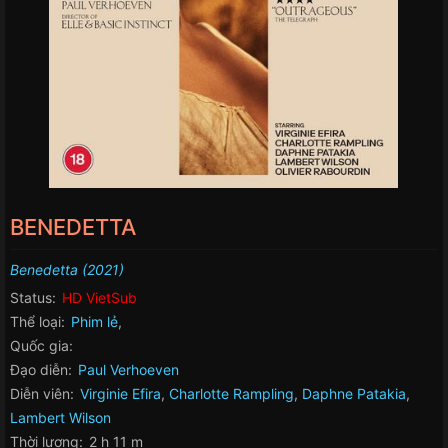
BENEDETTA
Benedetta (2021)
Status:
HD VietSub
Thể loại:
Phim lẻ
,
Quốc gia:
Đạo diễn:
Paul Verhoeven
Diễn viên:
Virginie Efira
,
Charlotte Rampling
,
Daphne Patakia
,
Lambert Wilson
Thời lượng:
2 h 11 m