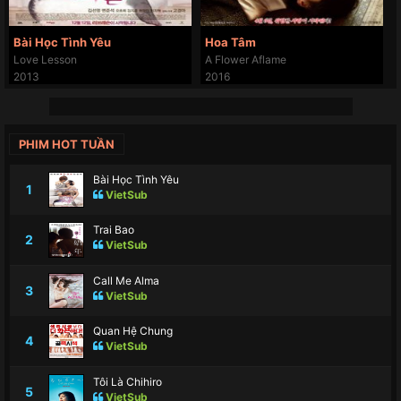
Bài Học Tình Yêu
Hoa Tâm
Love Lesson
A Flower Aflame
2013
2016
PHIM HOT TUẦN
Bài Học Tình Yêu
1
VietSub
Trai Bao
2
VietSub
Call Me Alma
3
VietSub
Quan Hệ Chung
4
VietSub
Tôi Là Chihiro
5
VietSub