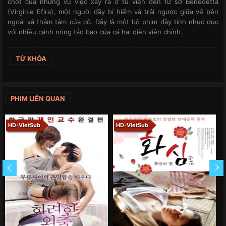
chốt của những vụ việc xảy ra ở tu viện đến từ sơ Benedetta
(Virginie Efira), một người đầy bí hiểm và trái ngược giữa vẻ bên
ngoài và thâm tâm của cô. Đây là một bộ phim đầy tính nhục dục
với nhiều cảnh nóng táo bạo của cả hai diễn viên chính.
TỪ KHÓA
PHIM LIÊN QUAN
HD-VietSub
HD-VietSub