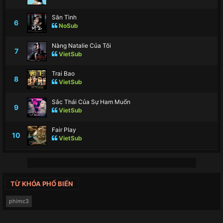
Săn Tình
6
NoSub
Nàng Natalie Của Tôi
7
VietSub
Trai Bao
8
VietSub
Sắc Thái Của Sự Ham Muốn
9
VietSub
Fair Play
10
VietSub
TỪ KHÓA PHỔ BIẾN
phimc3