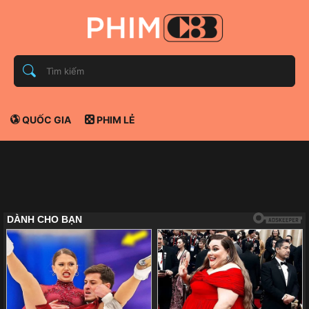
QUỐC GIA
PHIM LẺ