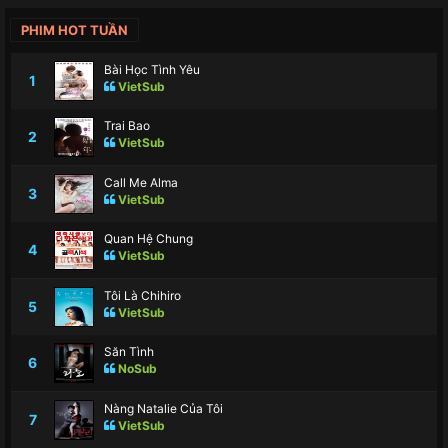
PHIM HOT TUẦN
Bài Học Tình Yêu
1
VietSub
Trai Bao
2
VietSub
Call Me Alma
3
VietSub
Quan Hệ Chung
4
VietSub
Tôi Là Chihiro
5
VietSub
Săn Tình
6
NoSub
Nàng Natalie Của Tôi
7
VietSub