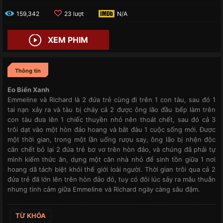
159,342
23 lượt
N/A
XEM PHIM
Thông tin
Eo Biển Xanh
Emmeline và Richard là 2 đứa trẻ cùng đi trên 1 con tàu, sau đó 1
tai nạn xảy ra và tàu bị cháy cả 2 được ông lão đầu bếp làm trên
con tàu đưa lên 1 chiếc thuyền nhỏ nên thoát chết, sau đó cả 3
trôi dạt vào một hòn đảo hoang và bắt đàu 1 cuộc sống mới. Được
một thời gian, trong một lần uống rượu say, ông lão bị nhện độc
cắn chết bỏ lại 2 đứa trẻ bơ vơ trên hòn đảo, và chúng đã phải tự
mình kiếm thức ăn, dựng một căn nhà nhỏ để sinh tồn giữa 1 nơi
hoang dã tách biệt khỏi thế giới loài người. Thời gian trôi qua cả 2
đứa trẻ đã lớn lên trên hòn đảo đó, tuy có đôi lúc sảy ra mâu thuẫn
nhưng tình cảm giữa Emmeline và Richard ngày càng sâu đậm.
TỪ KHÓA