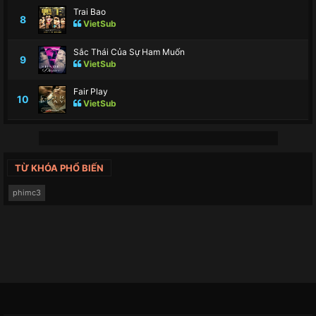
Trai Bao
8
VietSub
Sắc Thái Của Sự Ham Muốn
9
VietSub
Fair Play
10
VietSub
TỪ KHÓA PHỔ BIẾN
phimc3