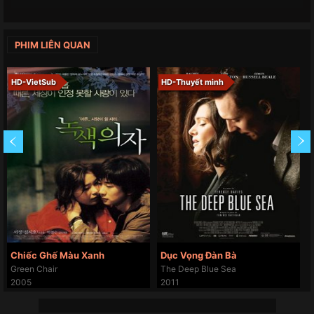
PHIM LIÊN QUAN
HD-VietSub
HD-Thuyết minh
Chiếc Ghế Màu Xanh
Dục Vọng Đàn Bà
Green Chair
The Deep Blue Sea
2005
2011