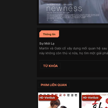
Thông tin
Sự Mới Lạ
Martin và Gabi cố xây dựng mối quan hệ sau
này không còn thú vị nữa, họ tìm một giải phá
TỪ KHÓA
PHIM LIÊN QUAN
HD-VietSub
HD-VietSub