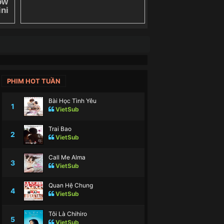
PHIM HOT TUẦN
Bài Học Tình Yêu
1
VietSub
Trai Bao
2
VietSub
Call Me Alma
3
VietSub
Quan Hệ Chung
4
VietSub
Tôi Là Chihiro
5
VietSub