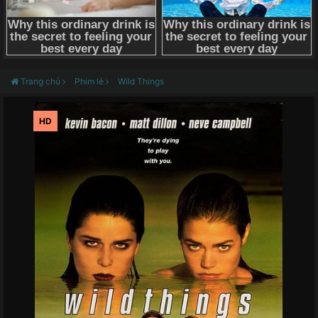
Trang chủ
Phim lẻ
Wild Things
HD