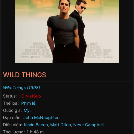
WILD THINGS
Wild Things (1998)
Status:
HD VietSub
Thể loại:
Phim lẻ
,
Quốc gia:
Mỹ
,
Đạo diễn:
John McNaughton
Diễn viên:
Kevin Bacon
,
Matt Dillon
,
Neve Campbell
Thời lượng:
1 h 48 m