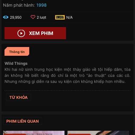
Năm phát hành:
1998
29,950
2 lượt
N/A
XEM PHIM
Thông tin
Wild Things
Khi hai nữ sinh trung học kiện một thày giáo về tội hiếp dâm, tòa
án không hề biết rằng đó chỉ là một trò “ảo thuật” của các cô.
Nhưng những gì diễn ra sau vụ kiện còn khủng khiếp hơn nhiều.
TỪ KHÓA
PHIM LIÊN QUAN