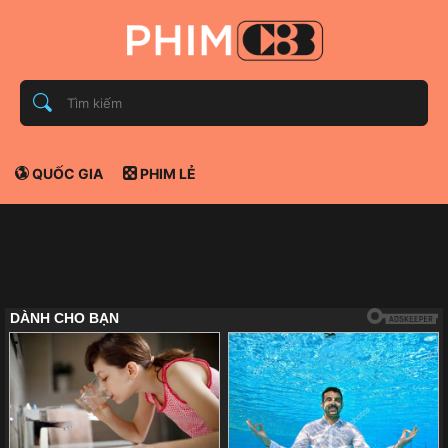
QUỐC GIA
PHIM LẺ