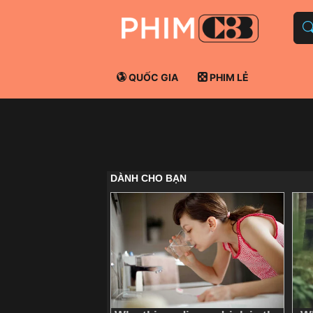
QUỐC GIA
PHIM LẺ