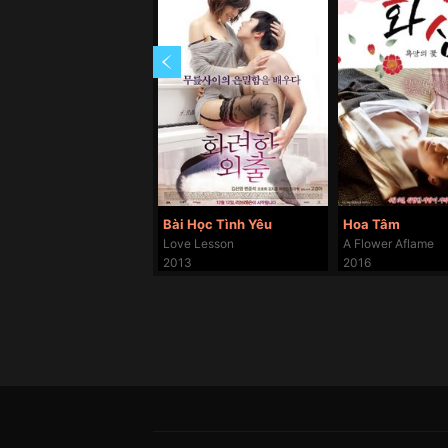
Bài Học Tình Yêu
Hoa Tâm
Love Lesson
A Flower Aflame
2013
2016