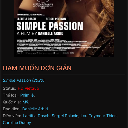
HAM MUỐN ĐƠN GIẢN
Simple Passion (2020)
Status:
HD VietSub
Thể loại:
Phim lẻ
,
Quốc gia:
Mỹ
,
Đạo diễn:
Danielle Arbid
Diễn viên:
Laetitia Dosch
,
Sergei Polunin
,
Lou-Teymour Thion
,
Caroline Ducey