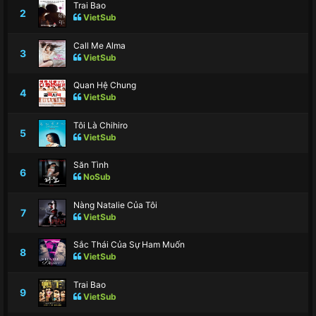
Trai Bao
2
VietSub
Call Me Alma
3
VietSub
Quan Hệ Chung
4
VietSub
Tôi Là Chihiro
5
VietSub
Săn Tình
6
NoSub
Nàng Natalie Của Tôi
7
VietSub
Sắc Thái Của Sự Ham Muốn
8
VietSub
Trai Bao
9
VietSub