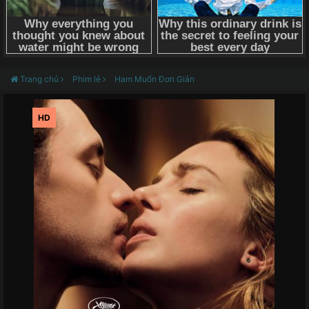
Trang chủ
Phim lẻ
Ham Muốn Đơn Giản
HD