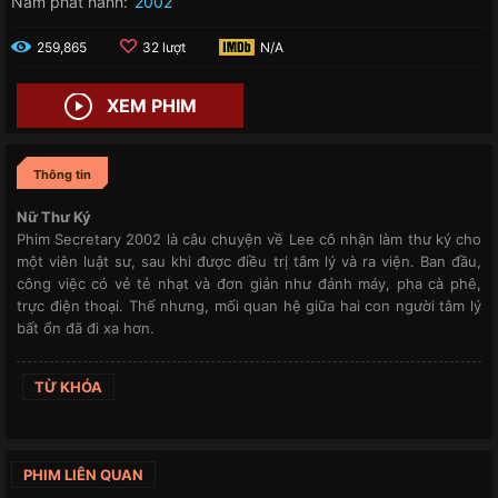
Năm phát hành:
2002
259,865
32 lượt
N/A
XEM PHIM
Thông tin
Nữ Thư Ký
Phim Secretary 2002 là câu chuyện về Lee cô nhận làm thư ký cho
một viên luật sư, sau khi được điều trị tâm lý và ra viện. Ban đầu,
công việc có vẻ tẻ nhạt và đơn giản như đánh máy, pha cà phê,
trực điện thoại. Thế nhưng, mối quan hệ giữa hai con người tâm lý
bất ổn đã đi xa hơn.
TỪ KHÓA
PHIM LIÊN QUAN