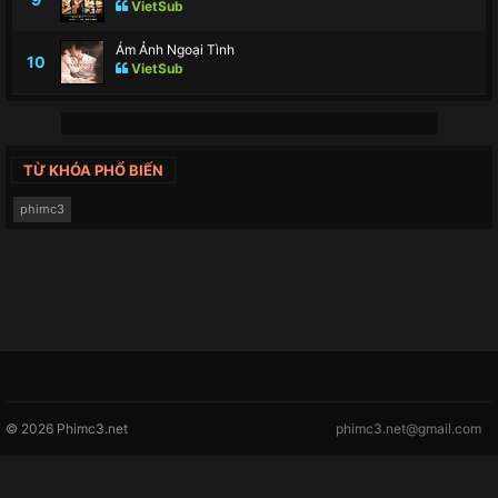
VietSub
Ám Ảnh Ngoại Tình
10
VietSub
TỪ KHÓA PHỔ BIẾN
phimc3
© 2026 Phimc3.net
phimc3.net@gmail.com