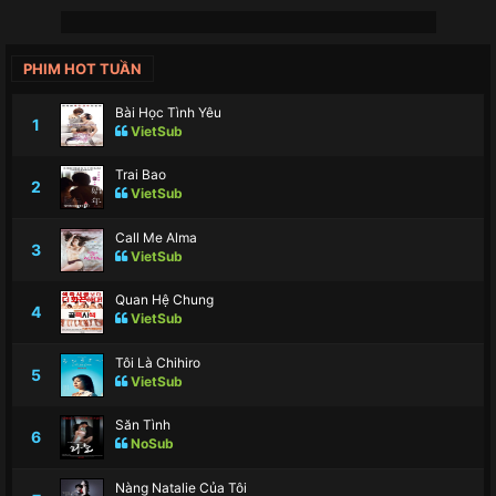
PHIM HOT TUẦN
Bài Học Tình Yêu
1
VietSub
Trai Bao
2
VietSub
Call Me Alma
3
VietSub
Quan Hệ Chung
4
VietSub
Tôi Là Chihiro
5
VietSub
Săn Tình
6
NoSub
Nàng Natalie Của Tôi