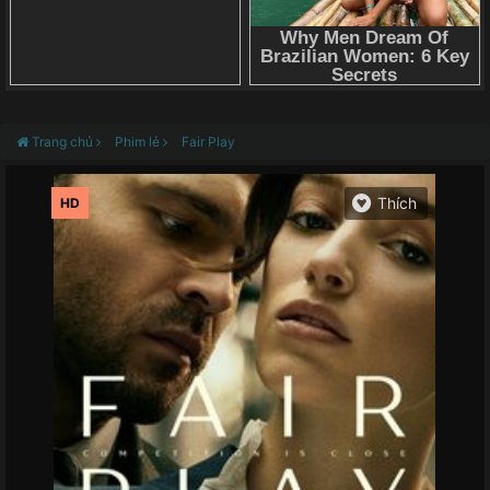
Trang chủ
Phim lẻ
Fair Play
HD