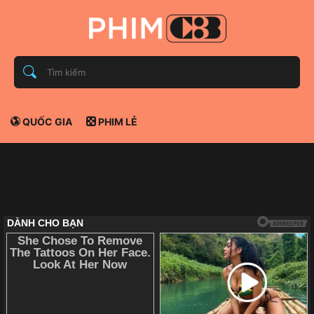
QUỐC GIA
PHIM LẺ