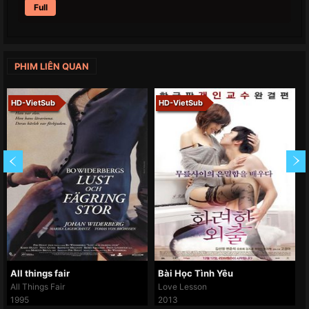
Full
PHIM LIÊN QUAN
HD-VietSub
HD-VietSub
All things fair
Bài Học Tình Yêu
All Things Fair
Love Lesson
1995
2013