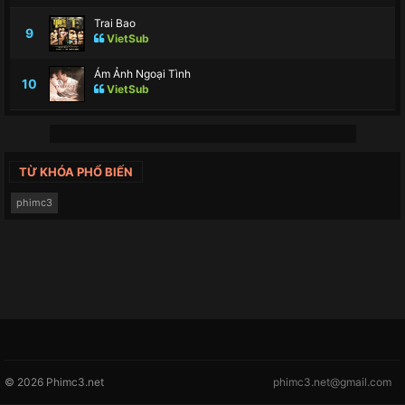
Trai Bao
9
VietSub
Ám Ảnh Ngoại Tình
10
VietSub
TỪ KHÓA PHỔ BIẾN
phimc3
© 2026 Phimc3.net
phimc3.net@gmail.com