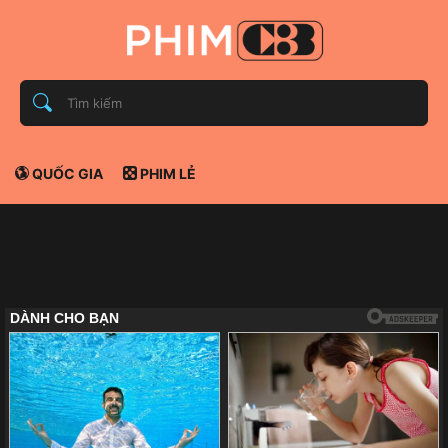
QUỐC GIA
PHIM LẺ