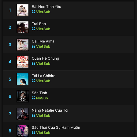
Bài Học Tình Yêu
1
VietSub
Trai Bao
2
VietSub
Call Me Alma
3
VietSub
Quan Hệ Chung
4
VietSub
Tôi Là Chihiro
5
VietSub
Săn Tình
6
NoSub
Nàng Natalie Của Tôi
7
VietSub
Sắc Thái Của Sự Ham Muốn
8
VietSub