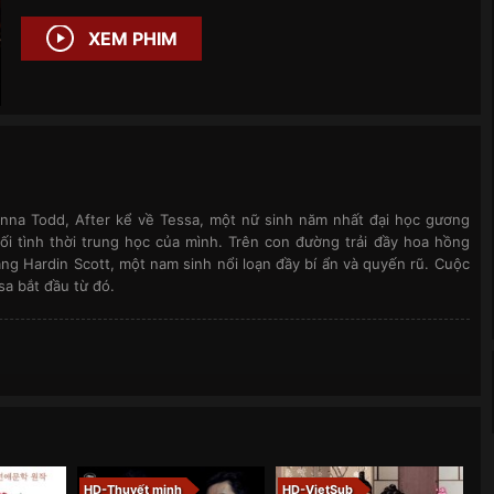
XEM PHIM
nna Todd, After kể về Tessa, một nữ sinh năm nhất đại học gương
ối tình thời trung học của mình. Trên con đường trải đầy hoa hồng
ng Hardin Scott, một nam sinh nổi loạn đầy bí ẩn và quyến rũ. Cuộc
sa bắt đầu từ đó.
HD-Thuyết minh
HD-VietSub
H