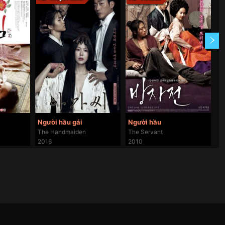
Người hầu gái
Người hầu
N
The Handmaiden
The Servant
Na
2016
2010
2