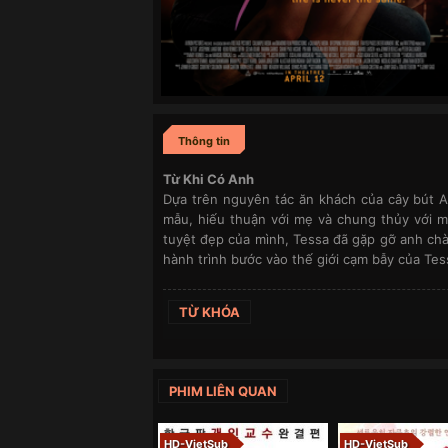
Thông tin
Từ Khi Có Anh
Dựa trên nguyên tác ăn khách của cây bút A
mẫu, hiếu thuận với mẹ và chung thủy với m
tuyệt đẹp của mình, Tessa đã gặp gỡ anh chà
hành trình bước vào thế giới cạm bẫy của Tes
TỪ KHÓA
PHIM LIÊN QUAN
HD-VietSub
HD-VietSub