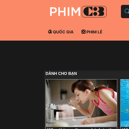
QUỐC GIA
PHIM LẺ