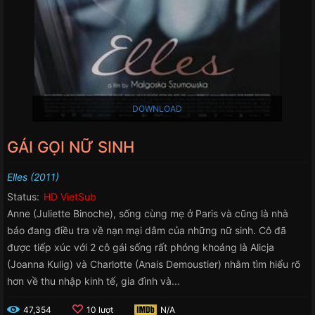
DOWNLOAD
GÁI GỌI NỮ SINH
Elles (2011)
Status:
HD VietSub
Anne (Juliette Binoche), sống cùng mẹ ở Paris và cũng là nhà
báo đang điều tra về nạn mại dâm của những nữ sinh. Cô đã
được tiếp xúc với 2 cô gái sống rất phóng khoáng là Alicja
(Joanna Kulig) và Charlotte (Anais Demoustier) nhằm tìm hiểu rõ
hơn về thu nhập kinh tế, gia đình và...
47,354
10 lượt
N/A