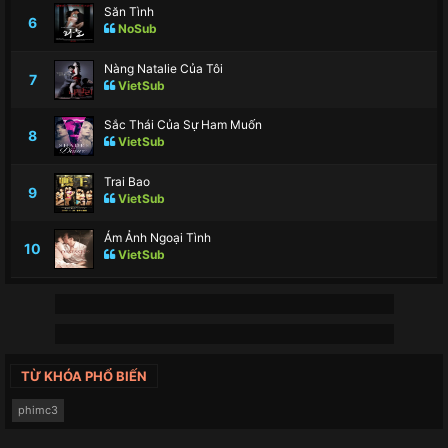
Săn Tình
6
NoSub
Nàng Natalie Của Tôi
7
VietSub
Sắc Thái Của Sự Ham Muốn
8
VietSub
Trai Bao
9
VietSub
Ám Ảnh Ngoại Tình
10
VietSub
TỪ KHÓA PHỔ BIẾN
phimc3