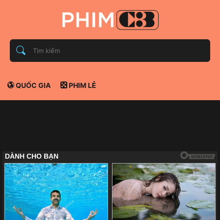
QUỐC GIA
PHIM LẺ