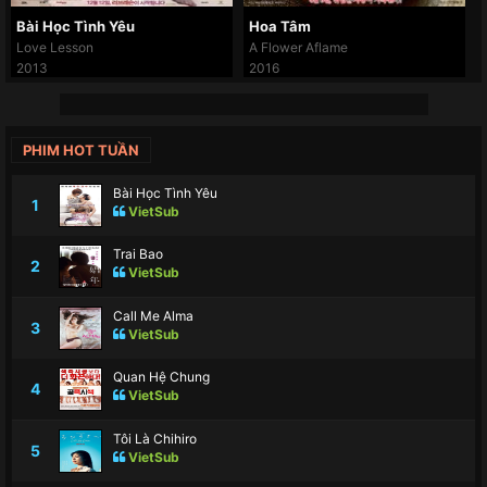
Bài Học Tình Yêu
Hoa Tâm
Love Lesson
A Flower Aflame
2013
2016
PHIM HOT TUẦN
Bài Học Tình Yêu
1
VietSub
Trai Bao
2
VietSub
Call Me Alma
3
VietSub
Quan Hệ Chung
4
VietSub
Tôi Là Chihiro
5
VietSub