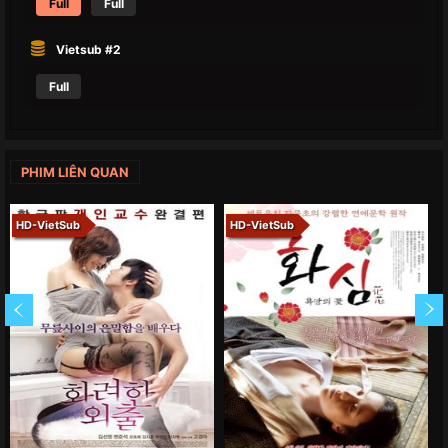
Full
Full
Vietsub #2
Full
PHIM LIÊN QUAN
HD-VietSub
HD-VietSub