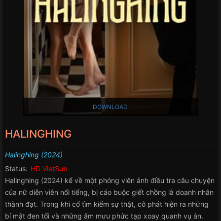
DOWNLOAD
HALINGHING
Halinghing (2024)
Status:
HD VietSub
Halinghing (2024) kể về một phóng viên ảnh điều tra câu chuyện
của nữ diễn viên nổi tiếng, bị cáo buộc giết chồng là doanh nhân
thành đạt. Trong khi cố tìm kiếm sự thật, cô phát hiện ra những
bí mật đen tối và những âm mưu phức tạp xoay quanh vụ án.