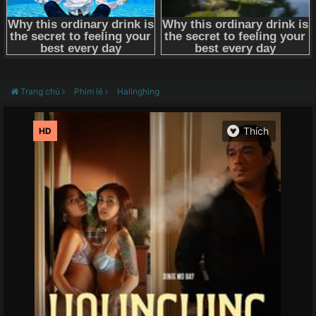
Trang chủ
Phim lẻ
Halinghing
HD