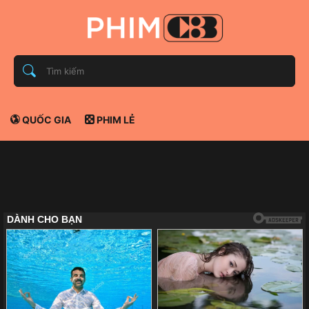
QUỐC GIA
PHIM LẺ