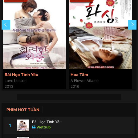
Bài Học Tình Yêu
Hoa Tâm
Love Lesson
A Flower Aflame
2013
2016
PHIM HOT TUẦN
Bài Học Tình Yêu
1
VietSub