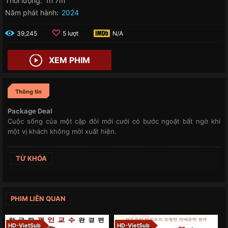
Thời lượng:
1h 7m
Năm phát hành:
2024
39,245
5 lượt
N/A
XEM PHIM
Thông tin
Package Deal
Cuộc sống của một cặp đôi mới cưới có bước ngoặt bất ngờ khi
một vị khách không mời xuất hiện.
TỪ KHÓA
PHIM LIÊN QUAN
HD-VietSub
HD-VietSub