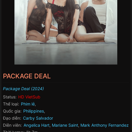
PACKAGE DEAL
Package Deal (2024)
Status:
HD VietSub
Thể loại:
Phim lẻ
,
Quốc gia:
Philippines
,
Đạo diễn:
Carby Salvador
Diễn viên:
Angelica Hart
,
Mariane Saint
,
Mark Anthony Fernandez