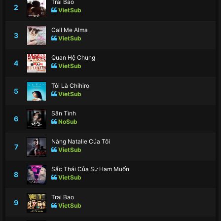
Trai Bao
2
VietSub
Call Me Alma
3
VietSub
Quan Hệ Chung
4
VietSub
Tôi Là Chihiro
5
VietSub
Săn Tình
6
NoSub
Nàng Natalie Của Tôi
7
VietSub
Sắc Thái Của Sự Ham Muốn
8
VietSub
Trai Bao
9
VietSub