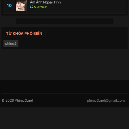
Ám Ảnh Ngoại Tình
10
VietSub
TỪ KHÓA PHỔ BIẾN
phimc3
© 2026 Phimc3.net
phimc3.net@gmail.com