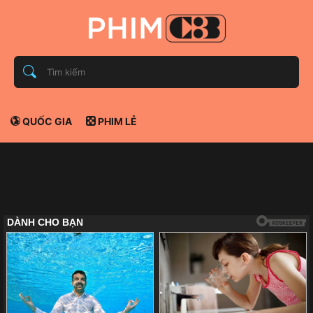
QUỐC GIA
PHIM LẺ