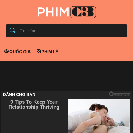
QUỐC GIA
PHIM LẺ