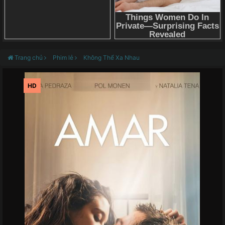
Trang chủ
Phim lẻ
Không Thể Xa Nhau
HD