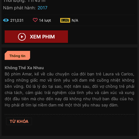
Thời lượng:
1 h 45 m
Năm phát hành:
2017
211,031
14 lượt
N/A
XEM PHIM
Thông tin
Không Thể Xa Nhau
Bộ phim Amar, kể về câu chuyện của đôi bạn trẻ Laura và Carlos,
sống những giấc mơ về tình yêu với đam mê cuồng nhiệt không
bền vững. Đó là lý do tại sao, một năm sau, đôi vợ chồng trẻ phải
chia tách, cảm giác trải nghiệm của tình yêu và cảm xúc và xung
đột đầu tiên mà cho đến nay đã không như thuở ban đầu của họ.
Họ phải đi tìm lại niềm đam mê một thời yêu nhau say đắm.
TỪ KHÓA