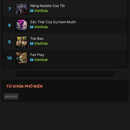
Nàng Natalie Của Tôi
7
VietSub
Sắc Thái Của Sự Ham Muốn
8
VietSub
Trai Bao
9
VietSub
Fair Play
10
VietSub
TỪ KHÓA PHỔ BIẾN
phimc3