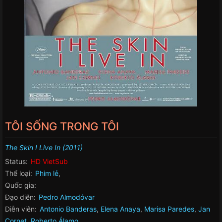
TÔI SỐNG TRONG TÔI
The Skin I Live In (2011)
Status:
HD VietSub
Thể loại:
Phim lẻ
,
Quốc gia:
Đạo diễn:
Pedro Almodóvar
Diễn viên:
Antonio Banderas
,
Elena Anaya
,
Marisa Paredes
,
Jan
Cornet
,
Roberto Álamo