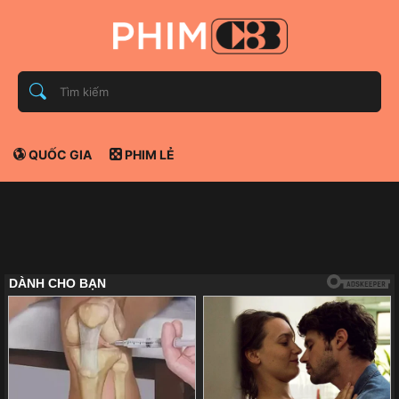
QUỐC GIA
PHIM LẺ