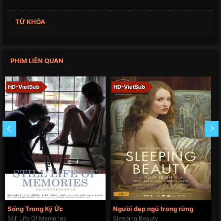
TỪ KHÓA
PHIM LIÊN QUAN
HD-VietSub
HD-VietSub
Sống Trong Ký Ức
Người đẹp ngủ trong rừng
Still Life Of Memories
Sleeping Beauty