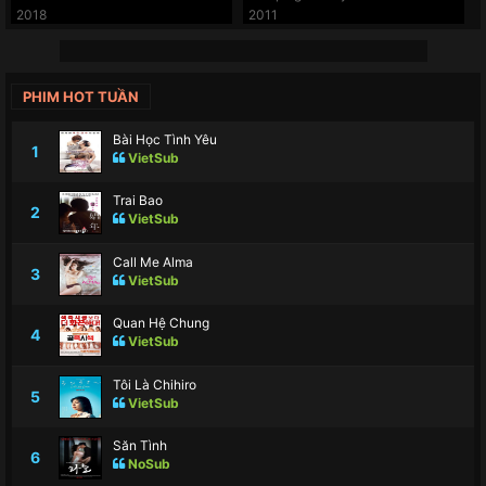
2018
2011
PHIM HOT TUẦN
Bài Học Tình Yêu
1
VietSub
Trai Bao
2
VietSub
Call Me Alma
3
VietSub
Quan Hệ Chung
4
VietSub
Tôi Là Chihiro
5
VietSub
Săn Tình
6
NoSub