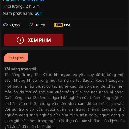
Thời lượng:
2 h 5 m
Năm phát hành:
2011
71,855
16 lượt
N/A
XEM PHIM
Thông tin
Tôi sống trong tôi
Tôi Sống Trong Tôi: Kể từ khi người vợ yêu quý đã bị bỏng một
cách khủng khiếp trong một tai nạn ô tô, Bác sĩ Robert Ledgard,
một bác sĩ phẫu thuật có tay nghề cao, đã cố gắng để phát triển
một làn da mới có thể cứu cuộc sống của các nạn nhân bị bỏng.
Cuối cùng, sau 12 năm, Ledgard đã nghiên cứu thành công một làn
da bảo vệ cơ thể, nhưng vẫn còn nhạy cảm để có thể chạm vào.
Với sự trợ giúp của người quản gia trung thành, Ledgard thử
nghiệm công trình nghiên cứu của mình trên Vera, người đang bị
giam giữ trái phép trong ngôi biệt thự của bác sĩ. Bức màn kịch của
gã bác sĩ dần dần bị lộ diện…