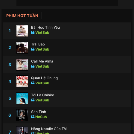
PHIM HOT TUẦN
Bài Học Tình Yêu
1
VietSub
Trai Bao
2
VietSub
Call Me Alma
3
VietSub
Quan Hệ Chung
4
VietSub
Tôi Là Chihiro
5
VietSub
Săn Tình
6
NoSub
Nàng Natalie Của Tôi
7
VietSub