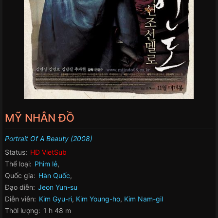
MỸ NHÂN ĐỒ
Portrait Of A Beauty (2008)
Status:
HD VietSub
Thể loại:
Phim lẻ
,
Quốc gia:
Hàn Quốc
,
Đạo diễn:
Jeon Yun-su
Diễn viên:
Kim Gyu-ri
,
Kim Young-ho
,
Kim Nam-gil
Thời lượng:
1 h 48 m