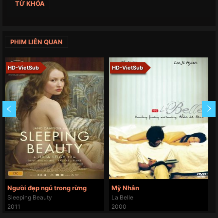
TỪ KHÓA
PHIM LIÊN QUAN
HD-VietSub
HD-VietSub
Người đẹp ngủ trong rừng
Mỹ Nhân
Sleeping Beauty
La Belle
2011
2000