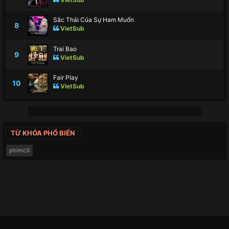
Sắc Thái Của Sự Ham Muốn
8
VietSub
Trai Bao
9
VietSub
Fair Play
10
VietSub
TỪ KHÓA PHỔ BIẾN
phimc3