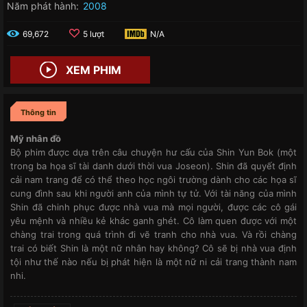
Năm phát hành:
2008
69,672
5 lượt
N/A
XEM PHIM
Thông tin
Mỹ nhân đồ
Bộ phim được dựa trên câu chuyện hư cấu của Shin Yun Bok (một
trong ba họa sĩ tài danh dưới thời vua Joseon). Shin đã quyết định
cải nam trang để có thể theo học ngôi trường dành cho các họa sĩ
cung đình sau khi người anh của mình tự tử. Với tài năng của mình
Shin đã chinh phục được nhà vua mà mọi người, được các cô gái
yêu mệnh và nhiều kẻ khác ganh ghét. Cô làm quen được với một
chàng trai trong quá trình đi vẽ tranh cho nhà vua. Và rồi chàng
trai có biết Shin là một nữ nhân hay không? Cô sẽ bị nhà vua định
tội như thế nào nếu bị phát hiện là một nữ ni cải trang thành nam
nhi.