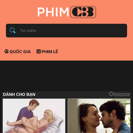
QUỐC GIA
PHIM LẺ