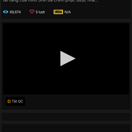
69,674
5 lượt
N/A
0
seconds
Tắt QC
of
1
second