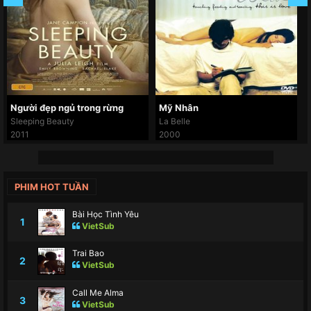
Người đẹp ngủ trong rừng
Mỹ Nhân
Sleeping Beauty
La Belle
2011
2000
PHIM HOT TUẦN
Bài Học Tình Yêu
1
VietSub
Trai Bao
2
VietSub
Call Me Alma
3
VietSub