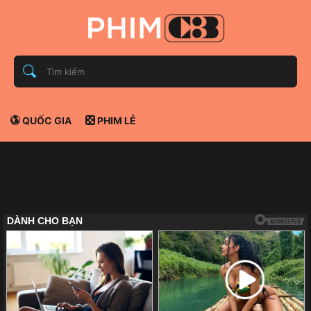
QUỐC GIA
PHIM LẺ