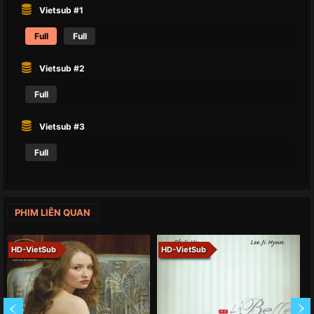
Vietsub #1
Full
Full
Vietsub #2
Full
Vietsub #3
Full
PHIM LIÊN QUAN
HD-VietSub
HD-VietSub