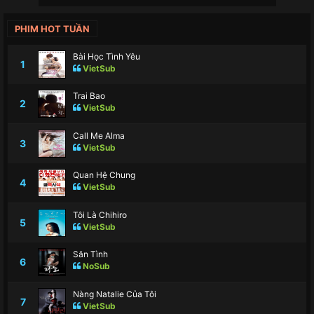
PHIM HOT TUẦN
Bài Học Tình Yêu
1
VietSub
Trai Bao
2
VietSub
Call Me Alma
3
VietSub
Quan Hệ Chung
4
VietSub
Tôi Là Chihiro
5
VietSub
Săn Tình
6
NoSub
Nàng Natalie Của Tôi
7
VietSub