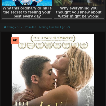
Trang chủ
Phim lẻ
Những Trái Tim Lạc Lối
HD