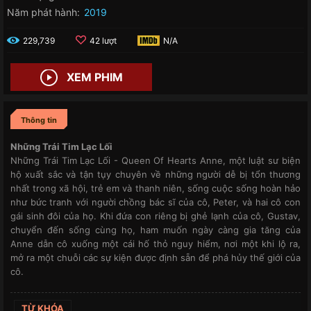
Năm phát hành:
2019
229,739
42 lượt
N/A
XEM PHIM
Thông tin
Những Trái Tim Lạc Lối
Những Trái Tim Lạc Lối - Queen Of Hearts Anne, một luật sư biện
hộ xuất sắc và tận tụy chuyên về những người dễ bị tổn thương
nhất trong xã hội, trẻ em và thanh niên, sống cuộc sống hoàn hảo
như bức tranh với người chồng bác sĩ của cô, Peter, và hai cô con
gái sinh đôi của họ. Khi đứa con riêng bị ghẻ lạnh của cô, Gustav,
chuyển đến sống cùng họ, ham muốn ngày càng gia tăng của
Anne dẫn cô xuống một cái hố thỏ nguy hiểm, nơi một khi lộ ra,
mở ra một chuỗi các sự kiện được định sẵn để phá hủy thế giới của
cô.
TỪ KHÓA