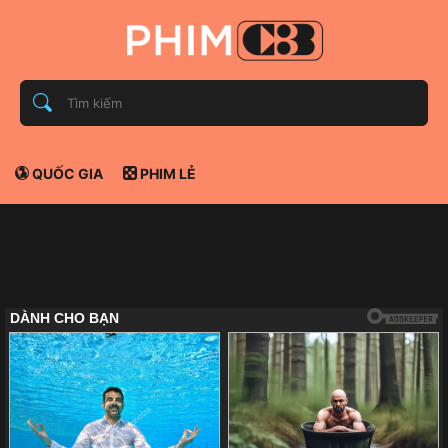
QUỐC GIA
PHIM LẺ