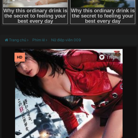
Trang chủ
Phim lẻ
Nữ điệp viên 009
HD