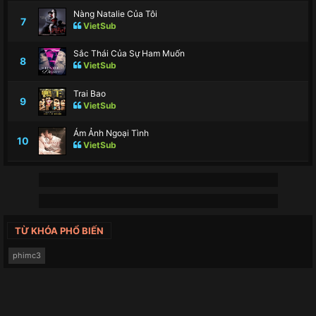
Nàng Natalie Của Tôi
7
VietSub
Sắc Thái Của Sự Ham Muốn
8
VietSub
Trai Bao
9
VietSub
Ám Ảnh Ngoại Tình
10
VietSub
TỪ KHÓA PHỔ BIẾN
phimc3