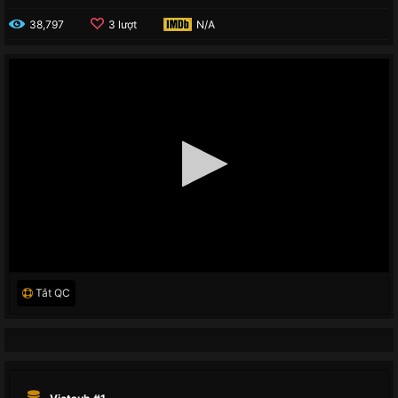
38,797
3 lượt
N/A
0
seconds
Tắt QC
of
1
second