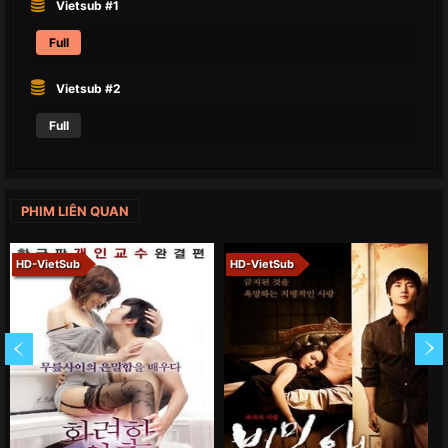
Vietsub #1
Full
Vietsub #2
Full
PHIM LIÊN QUAN
HD-VietSub
HD-VietSub