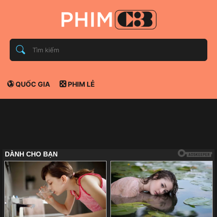
QUỐC GIA
PHIM LẺ