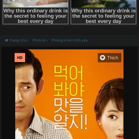
Trang chủ
Phim lẻ
Phòng khám tình yêu
HD