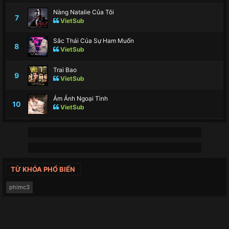
Nàng Natalie Của Tôi
7
VietSub
Sắc Thái Của Sự Ham Muốn
8
VietSub
Trai Bao
9
VietSub
Ám Ảnh Ngoại Tình
10
VietSub
TỪ KHÓA PHỔ BIẾN
phimc3