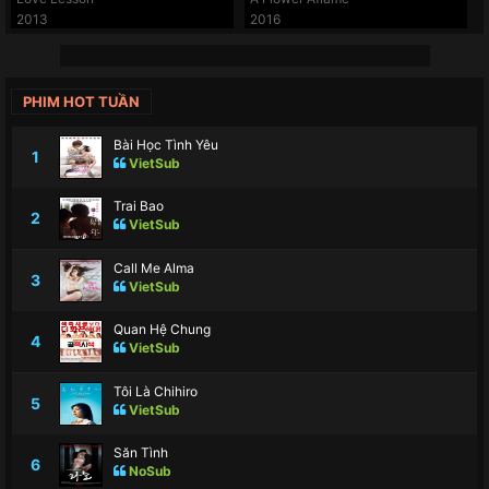
2013
2016
PHIM HOT TUẦN
Bài Học Tình Yêu
1
VietSub
Trai Bao
2
VietSub
Call Me Alma
3
VietSub
Quan Hệ Chung
4
VietSub
Tôi Là Chihiro
5
VietSub
Săn Tình
6
NoSub