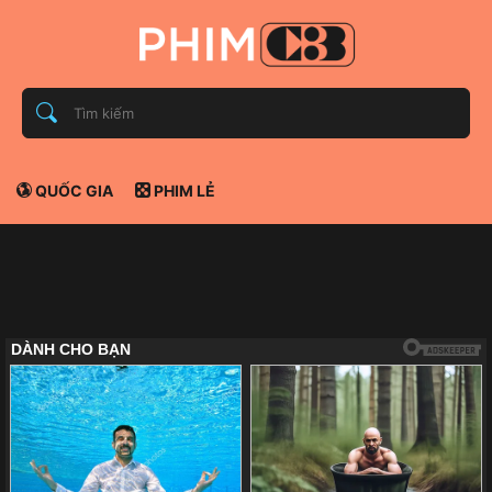
QUỐC GIA
PHIM LẺ