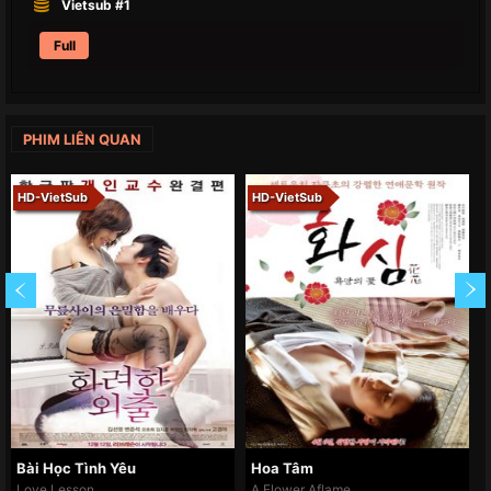
Vietsub #1
Full
PHIM LIÊN QUAN
HD-VietSub
HD-VietSub
Bài Học Tình Yêu
Hoa Tâm
Love Lesson
A Flower Aflame