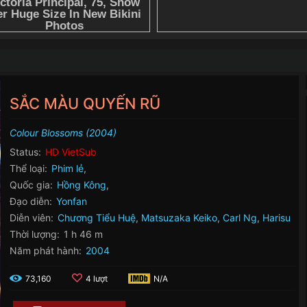
SẮC MÀU QUYẾN RŨ
Colour Blossoms (2004)
Status:
HD VietSub
Thể loại:
Phim lẻ
,
Quốc gia:
Hồng Kông
,
Đạo diễn:
Yonfan
Diễn viên:
Chương Tiểu Huệ
,
Matsuzaka Keiko
,
Carl Ng
,
Harisu
Thời lượng:
1 h 46 m
Năm phát hành:
2004
73,160
4 lượt
N/A