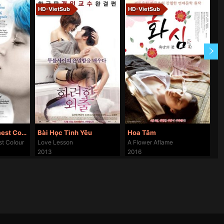
HD-VietSub
HD-VietSub
H
Blue Is the Warmest Colour
Bài Học Tình Yêu
Hoa Tâm
N
st Colour
Love Lesson
A Flower Aflame
T
2013
2016
2