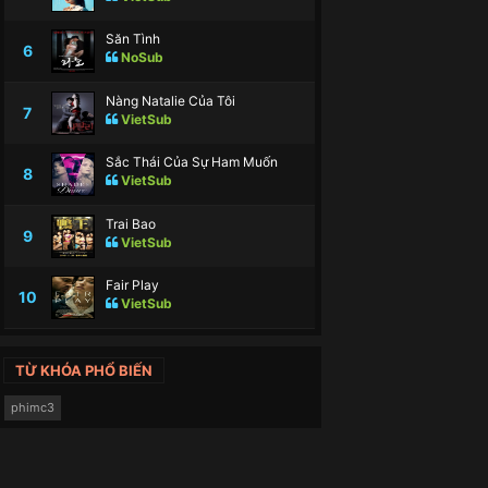
Săn Tình
6
NoSub
Nàng Natalie Của Tôi
7
VietSub
Sắc Thái Của Sự Ham Muốn
8
VietSub
Trai Bao
9
VietSub
Fair Play
10
VietSub
TỪ KHÓA PHỔ BIẾN
phimc3