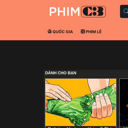
QUỐC GIA
PHIM LẺ