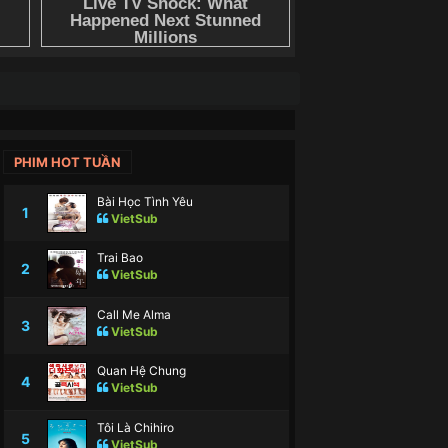
PHIM HOT TUẦN
Bài Học Tình Yêu
1
VietSub
Trai Bao
2
VietSub
Call Me Alma
3
VietSub
Quan Hệ Chung
4
VietSub
Tôi Là Chihiro
5
VietSub