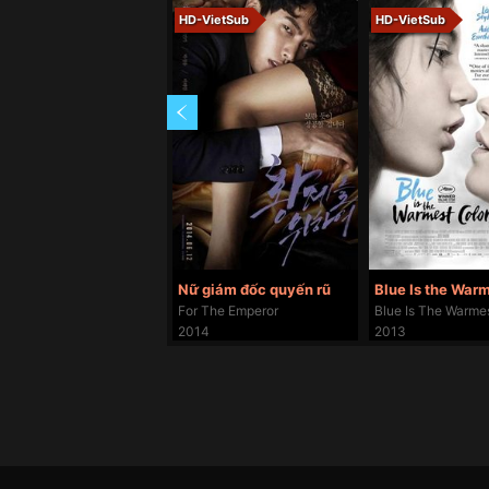
HD-VietSub
HD-VietSub
Nữ giám đốc quyến rũ
For The Emperor
Blue Is The Warme
2014
2013