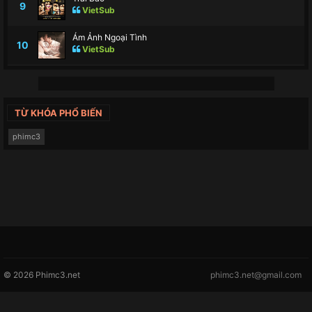
9
VietSub
Ám Ảnh Ngoại Tình
10
VietSub
TỪ KHÓA PHỔ BIẾN
phimc3
© 2026 Phimc3.net
phimc3.net@gmail.com