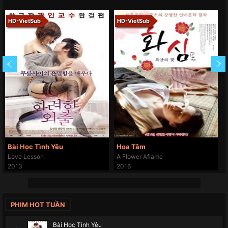
HD-VietSub
HD-VietSub
Bài Học Tình Yêu
Hoa Tâm
Love Lesson
A Flower Aflame
2013
2016
PHIM HOT TUẦN
Bài Học Tình Yêu