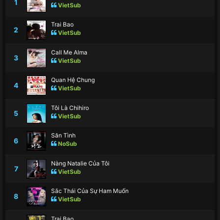
1
VietSub
Trai Bao
2
VietSub
Call Me Alma
3
VietSub
Quan Hệ Chung
4
VietSub
Tôi Là Chihiro
5
VietSub
Săn Tình
6
NoSub
Nàng Natalie Của Tôi
7
VietSub
Sắc Thái Của Sự Ham Muốn
8
VietSub
Trai Bao