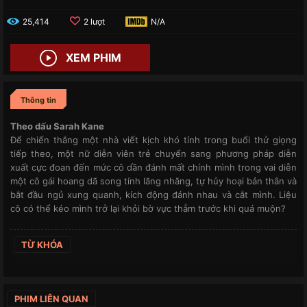
25,414
2 lượt
N/A
XEM PHIM
Thông tin
Theo dấu Sarah Kane
Để chiến thắng một nhà viết kịch khó tính trong buổi thử giọng
tiếp theo, một nữ diễn viên trẻ chuyển sang phương pháp diễn
xuất cực đoan đến mức cô dần đánh mất chính mình trong vai diễn
một cô gái hoang dã song tính lăng nhăng, tự hủy hoại bản thân và
bắt đầu ngủ xung quanh, kích động đánh nhau và cắt mình. Liệu
cô có thể kéo mình trở lại khỏi bờ vực thẳm trước khi quá muộn?
TỪ KHÓA
PHIM LIÊN QUAN