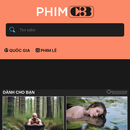
QUỐC GIA
PHIM LẺ