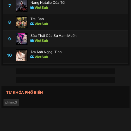
Nàng Natalie Của Tôi
7
VietSub
Trai Bao
8
VietSub
Sắc Thái Của Sự Ham Muốn
9
VietSub
Ám Ảnh Ngoại Tình
10
VietSub
TỪ KHÓA PHỔ BIẾN
phimc3