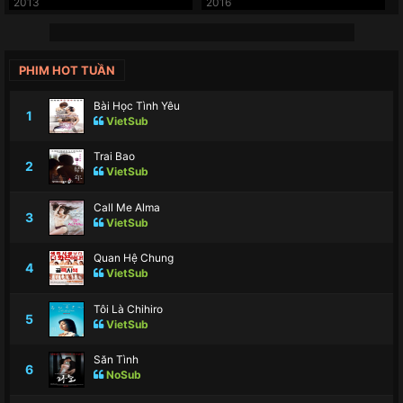
2013
2016
PHIM HOT TUẦN
Bài Học Tình Yêu
1
VietSub
Trai Bao
2
VietSub
Call Me Alma
3
VietSub
Quan Hệ Chung
4
VietSub
Tôi Là Chihiro
5
VietSub
Săn Tình
6
NoSub