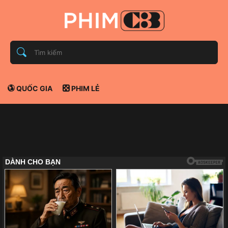
QUỐC GIA
PHIM LẺ