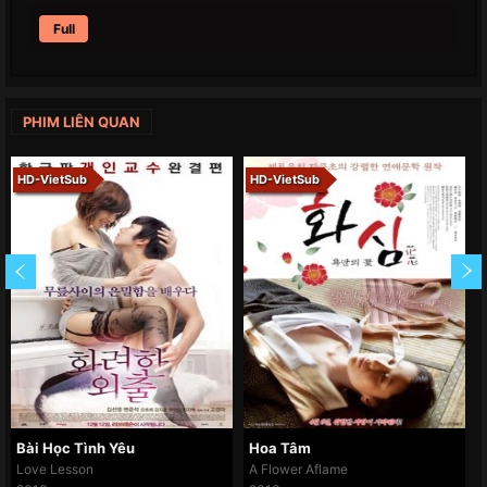
Full
PHIM LIÊN QUAN
HD-VietSub
HD-VietSub
Bài Học Tình Yêu
Hoa Tâm
Love Lesson
A Flower Aflame