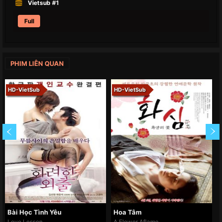
Vietsub #1
Full
PHIM LIÊN QUAN
HD-VietSub
HD-VietSub
Bài Học Tình Yêu
Hoa Tâm
Love Lesson
A Flower Aflame