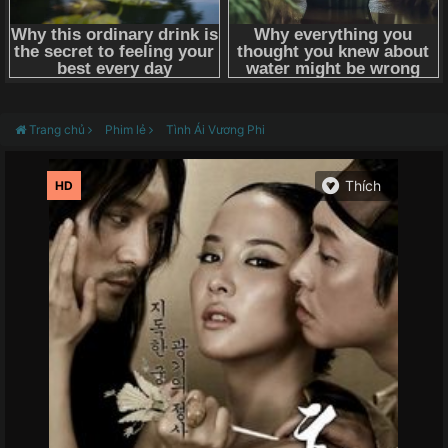
Trang chủ
Phim lẻ
Tình Ái Vương Phi
HD