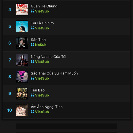
Quan Hệ Chung
4
VietSub
Tôi Là Chihiro
5
VietSub
Săn Tình
6
NoSub
Nàng Natalie Của Tôi
7
VietSub
Sắc Thái Của Sự Ham Muốn
8
VietSub
Trai Bao
9
VietSub
Ám Ảnh Ngoại Tình
10
VietSub