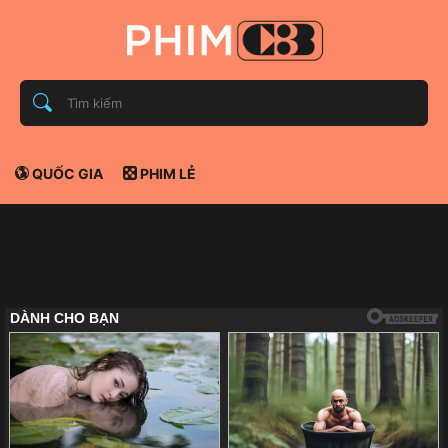
QUỐC GIA
PHIM LẺ