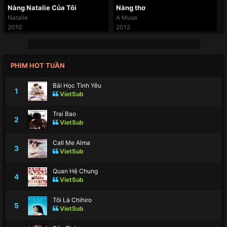
Nàng Natalie Của Tôi
Nàng thơ
Natalie
A Muse
2010
2012
PHIM HOT TUẦN
Bài Học Tình Yêu
1
VietSub
Trai Bao
2
VietSub
Call Me Alma
3
VietSub
Quan Hệ Chung
4
VietSub
Tôi Là Chihiro
5
VietSub