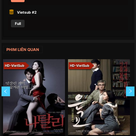
Vietsub #2
Full
PHIM LIÊN QUAN
HD-VietSub
HD-VietSub