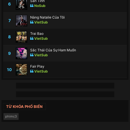
Săn Tình
6
NoSub
Nàng Natalie Của Tôi
7
VietSub
Trai Bao
8
VietSub
Sắc Thái Của Sự Ham Muốn
9
VietSub
Fair Play
10
VietSub
TỪ KHÓA PHỔ BIẾN
phimc3