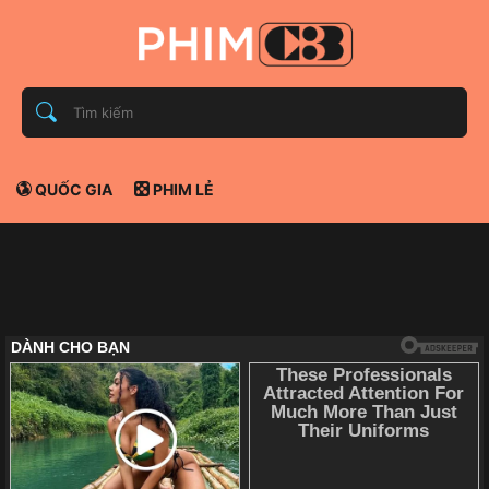
QUỐC GIA
PHIM LẺ