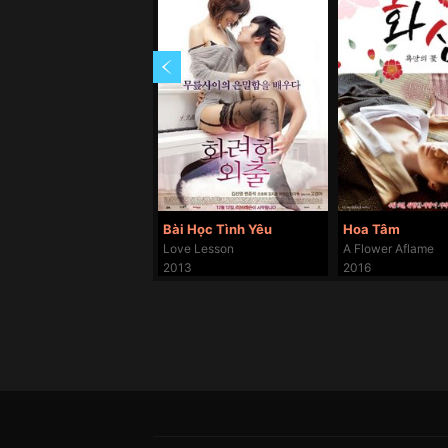
Bài Học Tình Yêu
Hoa Tâm
Love Lesson
A Flower Aflame
2013
2016