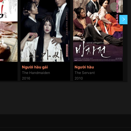
Người hầu gái
Người hầu
N
The Handmaiden
The Servant
Na
2016
2010
2