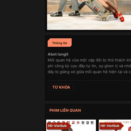
Thông tin
Abot langit
Mối quan hệ của một cặp đôi bị thử thách kh
phi công kỳ cựu đầy tự tin, sự ghen tị và nh
đây bị giằng xé giữa mối quan hệ hiện tại và
TỪ KHÓA
PHIM LIÊN QUAN
HD-VietSub
HD-VietSub