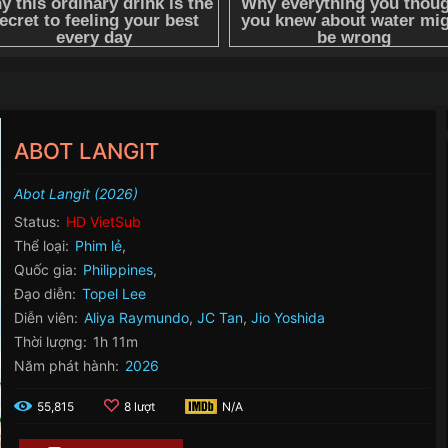
ABOT LANGIT
Abot Langit (2026)
Status:
HD VietSub
Thể loại:
Phim lẻ
,
Quốc gia:
Philippines
,
Đạo diễn:
Topel Lee
Diễn viên:
Aliya Raymundo
,
JC Tan
,
Jio Yoshida
Thời lượng:
1h 11m
Năm phát hành:
2026
55,815
8 lượt
N/A