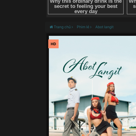
Trang chủ
Phim lẻ
Abot langit
HD