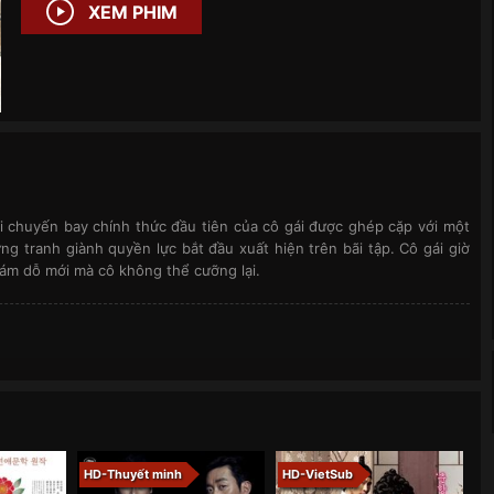
XEM PHIM
i chuyến bay chính thức đầu tiên của cô gái được ghép cặp với một
ững tranh giành quyền lực bắt đầu xuất hiện trên bãi tập. Cô gái giờ
 cám dỗ mới mà cô không thể cưỡng lại.
HD-Thuyết minh
HD-VietSub
H