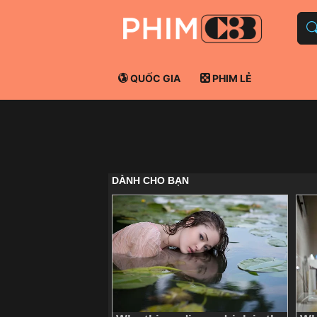
QUỐC GIA
PHIM LẺ