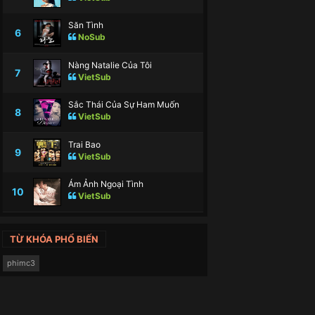
Săn Tình
6
NoSub
Nàng Natalie Của Tôi
7
VietSub
Sắc Thái Của Sự Ham Muốn
8
VietSub
Trai Bao
9
VietSub
Ám Ảnh Ngoại Tình
10
VietSub
TỪ KHÓA PHỔ BIẾN
phimc3
D-VietSub
HD-VietSub
HD-VietSub