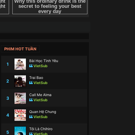
PHIM HOT TUẦN
Bài Học Tình Yêu
1
VietSub
Trai Bao
2
VietSub
Call Me Alma
3
VietSub
Quan Hệ Chung
4
VietSub
Tôi Là Chihiro
5
VietSub