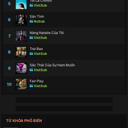
Tôi Là Chihiro
5
VietSub
Săn Tình
6
NoSub
Nàng Natalie Của Tôi
7
VietSub
Trai Bao
8
VietSub
Sắc Thái Của Sự Ham Muốn
9
VietSub
Fair Play
10
VietSub
TỪ KHÓA PHỔ BIẾN