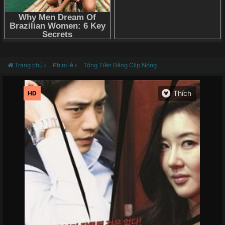
Trang chủ
Phim lẻ
Tống Tiền Bằng Clip Nóng
HD