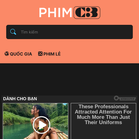
QUỐC GIA
PHIM LẺ