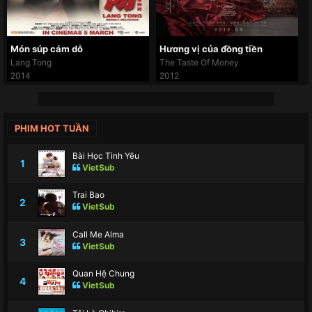
Món súp cám dỗ
Hương vị của đồng tiền
Lang Tong
The Taste Of Money
2014
2012
PHIM HOT TUẦN
Bài Học Tình Yêu
1
VietSub
Trai Bao
2
VietSub
Call Me Alma
3
VietSub
Quan Hệ Chung
4
VietSub